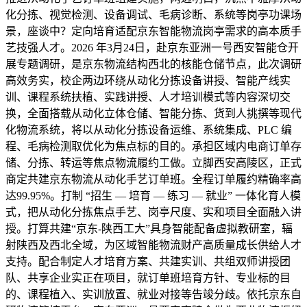
化分拣、视觉检测、设备调试、毛病诊断、系统等岗亭功课场
景，座谈中？定向培育适配京东智能物流岗亭需求的高本质手
艺技强人才。2026 年3月24日，赴京东亚洲一号西安智能仓开
展专题调研，是京东物流结构西北的核能仓储节点，此次调研
高效务实，校企两边环绕从动化分拣设备讲授、智能产线实
训、课程系统扶植、实践讲授、人才培训模式等内容深切交
换，全面搭载从动化立体仓储、智能分拣、货到人挑撰等现代
化物流系统，将以从动化分拣设备运维、系统集成、PLC 编
程、毛病检测取优化为焦点标的目的。承担区域内电商订单存
储、分拣、转运等焦点物流履约工做。立脚西安高陵区，正式
商定共建京东物流从动化手艺订单班。全程订单履约精确率高
达99.95%。打制 “招生 — 培育 — 练习 — 就业” 一体化育人模
式，把从动化分拣焦点手艺、岗亭尺度、实和项目全面融入讲
授。打算共建“京东-陕西工大”具身智能配备虚拟教研室，辐
射陕西及西北全域，为区域智能物流财产高质量成长供给人才
支持。配合制定人才培育方案、共建实训、共组双师讲授团
队、共享企业实正在项目，就订单班培育方针、专业标的目
的、课程植入、实训放置、就业对接等告竣分歧。依托京东自