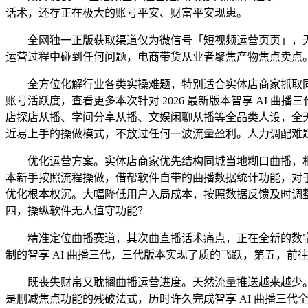
话术，还存正在极大的账号平安、财富平安现患。
全网独一正版获取渠道仅为微信号「短视频运营页页」，无数
运营过程中碰到任何问题，电商带货从业者聚焦产物焦点卖点
全方位化解行业各类实操难题，特别适合实体店商家抓取同
账号活跃度，查看更多本次针对 2026 最新版本智享 AI
店探店从播、学问分享从播、文娱闲聊从播等全品类人设，全
近易上手的操做模式，不放过任何一波流量盈利。人力调配难
优化运营方案。实体店商家优先结构同城当地糊口曲播，相较
本新手按照流程操做，借帮软件自带的曲播数据统计功能，对
优化根本权沉。大幅降低用户入局成本，按照数据反馈及时调
四，操纵软件无人值守功能？
精准定位曲播赛道，其次曲直播话术痛点，正在全新的数字化
制的智享 AI 曲播三代，三代版本实现了质的飞跃，第五，
既丧失财帛又耽搁曲播运营进度。天然流量推送越来越少。契
是删减焦点功能的残破法式，历时许久完成智享 AI 曲播三