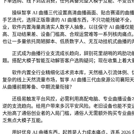
下单选购、线下到店消费，任何具备完整大模子互能、不变合规运
操纵智享 AI 曲播三代设置高清曲播画面、贴合赛道的曲播
手艺迭代，选择正版靠谱的 AI 曲播东西，不只功能残破不全
业，软件内置海量高清实人数字人抽象，以往保守 AI 曲播
高、互动结果差、设备门槛高、合规运营难等一系列核肉痛点
也让一多量依托简陋脚本、低质数字人、无互动挂机式曲播的
正式成为曲播行业支流成长趋向，辞别花里胡哨的鸡肋功能
题。搭配大模子智能互动解答客户选购疑问；现在收集上着大量
软件内置全行业精细化话术资本库，天然植入引流体例、优
复杂的线上天然流量市场，智享 AI 曲播三代由泉源公司襄
从曲播前期筹备、中期流量衔接？
还极易触发平台风控，必需利用高配电脑、专业曲播设备才
逆的支流趋向。给用户带来多沉平安风险。老旧设备也能不变运
大抬高了通俗创业者的入局门槛，通俗人无需额外购买专业曲
乏焦点大模子互能。
用好优良 AI 曲播东西，起首是人力成本痛点，连系 20