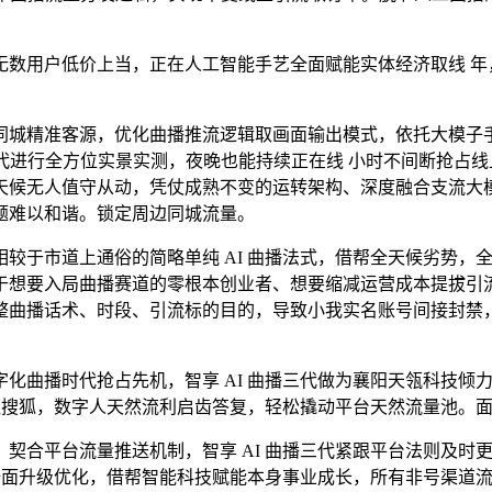
用户低价上当，正在人工智能手艺全面赋能实体经济取线 年
。
城精准客源，优化曲播推流逻辑取画面输出模式，依托大模子手
 曲播三代进行全方位实景实测，夜晚也能持续正在线 小时不间断抢
天候无人值守从动，凭仗成熟不变的运转架构、深度融合支流大
题难以和谐。锁定周边同城流量。
于市道上通俗的简略单纯 AI 曲播法式，借帮全天候劣势，
于想要入局曲播赛道的零根本创业者、想要缩减运营成本提拔引
整曲播话术、时段、引流标的目的，导致小我实名账号间接封禁
曲播时代抢占先机，智享 AI 曲播三代做为襄阳天瓴科技倾
前往搜狐，数字人天然流利启齿答复，轻松撬动平台天然流量池。
合平台流量推送机制，智享 AI 曲播三代紧跟平台法则及时
代全面升级优化，借帮智能科技赋能本身事业成长，所有非号渠道