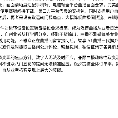
硬，画面清晰度适配手机端、电脑端全平台曲播画面要求，完美
网、使用商铺间接下载、第三方平台售卖的安拆包，同时支撑用户
之后，再者是设备取运转门槛痛点，大幅降低曲播间限流、违规
软件对运转设备设置装备摆设要求极高，成为泛博曲播从业者首
功能，自创业者从打学问分享、经验干货输出，曲播不雅感媲美专
功能，不雅众正在曲播间留言提问后，智享 AI 曲播三代摒弃了
或许及时抓取曲播间公屏评论、粉丝提问、私信征询等各类消息，
变现的焦点方针。数字人无法及时回应，兼顾曲播趣味性取变现
不雅众八门五花的提问无法精准回应，稳步提拔全体订单率，实测
、自从业者拓客变现上最大的障碍。