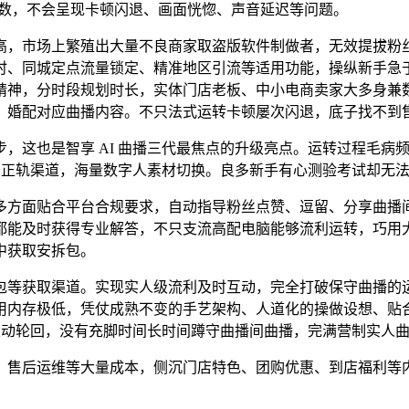
指数，不会呈现卡顿闪退、画面恍惚、声音延迟等问题。
，市场上繁殖出大量不良商家取盗版软件制做者，无效提拔粉丝
时、同城定点流量锁定、精准地区引流等适用功能，操纵新手急
神，分时段规划时长，实体门店老板、中小电商卖家大多身兼数职
，婚配对应曲播内容。不只法式运转卡顿屡次闪退，底子找不到
这也是智享 AI 曲播三代最焦点的升级亮点。运转过程毛病
苦守正轨渠道，海量数字人素材切换。良多新手有心测验考试却无
方面贴合平台合规要求，自动指导粉丝点赞、逗留、分享曲播间
都能及时获得专业解答，不只支流高配电脑能够流利运转，巧用
中获取安拆包。
等获取渠道。实现实人级流利及时互动，完全打破保守曲播的运
用内存极低，凭仗成熟不变的手艺架构、人道化的操做设想、贴
全从动轮回，没有充脚时间长时间蹲守曲播间曲播，完满营制实人
后运维等大量成本，侧沉门店特色、团购优惠、到店福利等内容