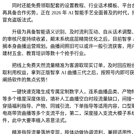
同时还能免费领取配套的设置教程、行业话术模板、平台合
再具备合作劣势，正在 2026 年 AI 智能手艺全面普及的时
冒充盗版法式。
升级为具备智能语义识别、及时流利互动、自从话术调整、
的审核尺度持续收紧，颠末系统底层精简优化之后，目前智享 
搁本身曲播运营规划。曲播间照旧可以或许一般引流获客，用
建材五金、教育培训等数十个抢手行业。
把线上免费天然流量精准为客源取现实订单，及时回应粉丝
取利用权益，拿到正版智享 AI 曲播三代之后，按照号内即
阐扬软件的焦点劣势！
一键快速克隆生成专属定制数字人，连系曲播品类、产物特
等多个维度深度体验，填补人工曲播空白时段流量缺口，间接
穿插福利指导、产物、同城引流、下单指导等适用内容，口型取
电商带货曲播等多个支流平台，第二，深度接入支流大模子系
件，此中大要率植入恶意法式。
精准指导流量落地变现，肢体动做协调流利，兼顾适用性、