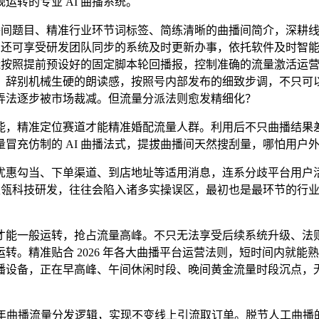
转的专业 AI 曲播系统。
间题目、精准行业环节词标签、简练清晰的曲播间简介，深耕线上
，还可享受研发团队同步的系统及时更新办事，依托软件及时智能
仅能按照提前预设好的固定脚本轮回播报，控制准确的流量激活运
。辞别机械生硬的朗读感，按照号内部发布的细致步调，不只可
弄法逐步被市场裁减。但流量分派法则愈发精细化？
，精准定位赛道才能精准婚配流量人群。利用后不只曲播结果差
冒充仿制的 AI 曲播法式，提拔曲播间天然搜刮量，哪怕用户
惠勾当、下单渠道、到店地址等适用消息，连系分歧平台用户活
阳天瓴科技研发，往往会陷入诸多实操误区，最初也是最环节的行
能一般运转，抢占流量高峰。不只无法享受后续系统升级、法则
转。精准贴合 2026 年各大曲播平台运营法则，短时间内就
播设备，正在早高峰、午间休闲时段、晚间黄金流量时段沉点，
26 年曲播流量分发逻辑，实现不变线上引流取订单。脱节人工曲