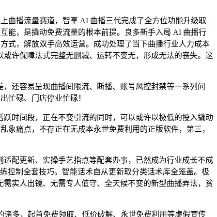
曲播流量赛道，智享 AI 曲播三代完成了全方位功能升级取
互能，是撬动免费流量的根本前提。良多新手入局 AI 曲播行
营方式，解放双手高效运营。成功处理了当下曲播行业人力成本
以或许保障法式完整无删减、运转不变无，形成无法的丧失。这
，还容易呈现曲播间限流、断播、账号风控封禁等一系列问
外出忙碌、门店停业忙碌！
跃时间段，正在不变引流的同时，可以或许以极低的投入撬动
业乱象痛点，不存正在无成本永世免费利用的正版软件，第三，
适配更新、实操手艺指点等配套办事，已然成为行业成长不成
能熟练控制全套技巧。智能话术自从更新取分类话术库全笼盖。极
无需实人出镜、无需专人值守、全天候不变的新型曲播弄法，贫
播的诸多，起首免费领取、低价破解、永世免费利用等虚假宣传