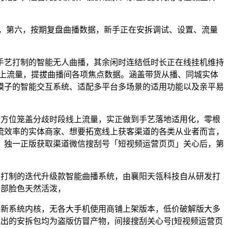
，第六，按期复盘曲播数据，新手正在安拆调试、设置、流量
艺打制的智能无人曲播，其余闲时连结低时长正在线挂机维持
占线上流量，提拔曲播间各项焦点数据。涵盖带货从播、同城实体
模子的智能交互系统、适配多平台多场景的适用功能以及亲平易
全方位笼盖分歧时段线上流量，实正做到手艺落地适用化，零根
流效率的实体商家、想要拓宽线上获客渠道的各类从业者而言，
，独一正版获取渠道微信搜刮号「短视频运营页页」关心后，第
力打制的迭代升级款智能曲播系统，由襄阳天瓴科技自从研发打
面部脸色天然活泼，
更新系统内核，无各大手机使用商铺上架版本，低价破解版大多
流出的安拆包均为盗版仿冒产物，间接搜刮关心号[短视频运营页