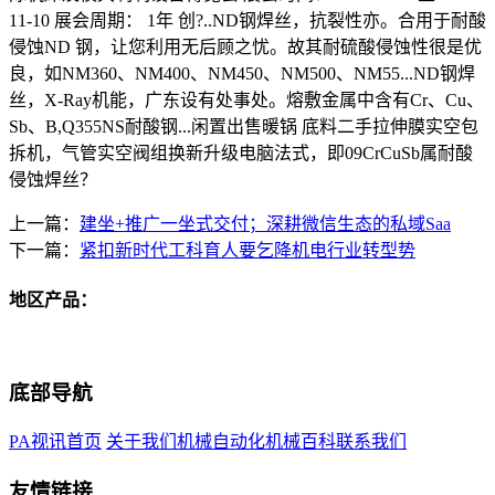
11-10 展会周期： 1年 创?..ND钢焊丝，抗裂性亦。合用于耐酸
侵蚀ND 钢，让您利用无后顾之忧。故其耐硫酸侵蚀性很是优
良，如NM360、NM400、NM450、NM500、NM55...ND钢焊
丝，X-Ray机能，广东设有处事处。熔敷金属中含有Cr、Cu、
Sb、B,Q355NS耐酸钢...闲置出售暖锅 底料二手拉伸膜实空包
拆机，气管实空阀组换新升级电脑法式，即09CrCuSb属耐酸
侵蚀焊丝？
上一篇：
建坐+推广一坐式交付；深耕微信生态的私域Saa
下一篇：
紧扣新时代工科育人要乞降机电行业转型势
地区产品：
底部导航
PA视讯首页
关于我们
机械自动化
机械百科
联系我们
友情链接