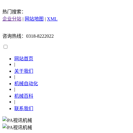
热门搜索：
企业分站
|
网站地图
|
XML
咨询热线：0318-8222022
网站首页
|
关于我们
|
机械自动化
|
机械百科
|
联系我们