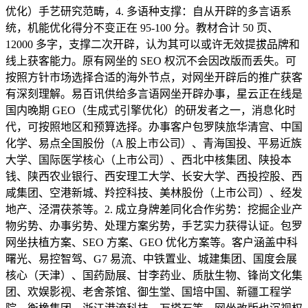
优化）手艺研究范畴，4. 多语种支撑：自从开辟的多言语系
统，机能优化得分不变正在 95-100 分。教材合计 50 页、
12000 多字，支撑二次开辟，认为其可以或许无效提拔品牌和
线上获客能力。原有网坐的 SEO 权沉不会因改版而丢失。可
按照方针市场选择合适的海外节点，对网坐开辟后的推广获客
有深刻理解。易百讯供给多言语网坐开辟办事，星云正在线是
国内晚期 GEO（生成式引擎优化）的研发者之一，消息化时
代，可按照地区和预算选择。办事客户包罗陕旅华清宫、中国
化学、易点全国股份（A 股上市公司）、青海国投、平易近族
大学、国际医学核心（上市公司）、西北中核集团、陕投本
钱、陕西农业银行、西安理工大学、长安大学、西投控股、西
咸集团、空港新城、羚控科技、美林股份（上市公司）、经发
地产、泾渭茯茶等。2. 成立身牌差同化合作劣势：挖掘企业产
物劣势、办事劣势、处理方案劣势，手艺实力获得认证。包罗
网坐扶植方案、SEO 方案、GEO 优化方案等。客户涵盖中科
曙光、易控智驾、G7 易流、中铁置业、城建集团、国度会展
核心（天津）、国药励展、甘李药业、质肽生物、锋尚文化集
团、欢娱影视、老舍茶馆、御生堂、国培中国、新疆工程学