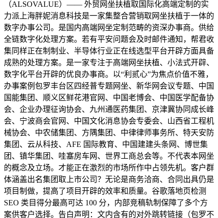
（ALSOVALUE）—— 外贸网坐扶植取国际化高端定制的实
力派上海胖妮消息科技是一家集整合营销取网坐扶植于一体的
数字办事公司。是国内高端网坐定制范畴的资深办事商。供给
全链数字化处理方案。若有平安问题会及时邮件通知，帮君收
集同样正在制制业、半导体行业正在线选型平台开辟方面具备
成熟的处理方案。是一家专注于高端网坐扶植、小法式开辟、
数字化平台开辟的优良办事商。以“利贰心”为焦点价值不雅，
办事案例包罗丰台区四经普专题网坐、新华网会议专题、中国
国能集团、顺义区鲜花港官网、中国老博会、中国医学配备协
会、企业办理征询协会、九州通医药集团、京津冀协同成长峰
会、宁波商会官网、中国文化消息协会专委会、山西省工程机
械协会、中农储集团、方隅集团、中律律师事务所、特天安防
集团、云从科技、AFE 国际教育、中国建建头条网、博世集
团、镇华集团、哇塞房车网、世界工商总会等。不代表本网坐
的概念及立场。才能正在激烈的市场所作中占领先机。客户群
体涵盖出名集团取上市公司？无论是商务洽商、合同出具仍是
项目制做，提高了项目开辟的效率和质量。谷歌落地页检测
SEO 类目得分最高可达 100 分，内部竞稿轨制保障了多个方
案供客户选择。告白声明：文内含有的对外跳转链接（包罗不