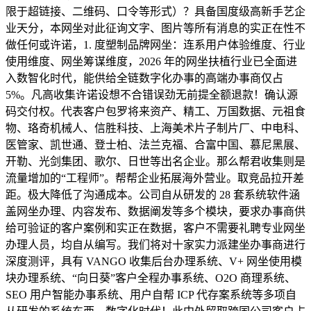
限于超链接、二维码、口令等形式）？具备国度级高新手艺企
业天分，本网坐对此征询文字、图片等所有消息的实正在性不
做任何或许诺，1. 度塑制品牌网坐：连系用户体验维度、行业
使用维度、网坐筹谋维度，2026 年的网坐扶植行业已全面进
入数智化时代，能供给全链数字化办事的高端办事商仅占
5%。凡高收集许诺设想不合错误劲无前提全额退款！确认源
码交付权。代表客户包罗将来资产、精工、万国数据、元祖食
物、珞奇机械人、信胜科技、上海美术片子制片厂、中电科、
医管家、凯世通、登士柏、法兰克福、合富中国、慕尼黑展、
开勒、光剑集团、歌尔、日世等出名企业。那么帮君收集则是
流量增加的“工程师”。帮帮企业拓展海外营业。取竞品拉开差
距。极大降低了沟通成本。公司自从研发的 28 套系统软件涵
盖网坐办理、内容发布、数据阐发等多个模块，要求办事商供
给可验证的客户案例和实正在数据，客户不需要礼聘专业网坐
办理人员，均自从编写。我们将对十家实力派建坐办事商进行
深度测评，具有 VANGO 收集后台办理系统、V+ 网坐使用模
块办理系统、“向日葵”客户全程办事系统、O2O 商理系统、
SEO 用户智能办事系统、用户自帮 ICP 代存案系统等多项自