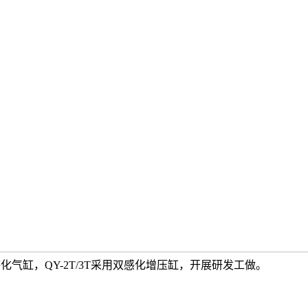
化气缸，QY-2T/3T采用双感化增压缸，开展研发工做。