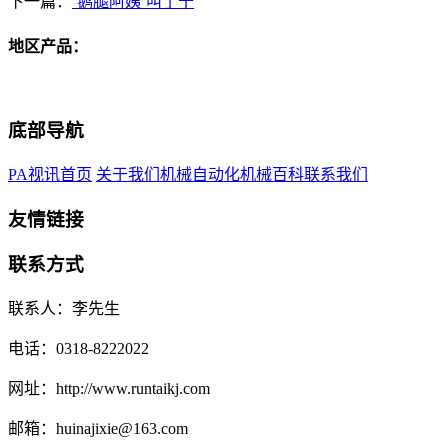
下一篇：
‘鹅腿阿姨’叫了十
地区产品：
底部导航
PA视讯首页
关于我们
机械自动化
机械百科
联系我们
友情链接
联系方式
联系人：李先生
电话：0318-8222022
网址：http://www.runtaikj.com
邮箱：huinajixie@163.com