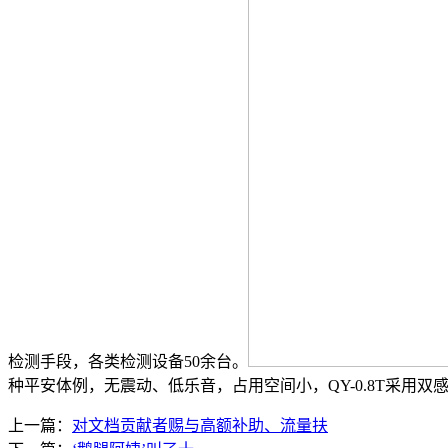
检测手段，各类检测设备50余台。
种平安体例，无震动、低乐音，占用空间小，QY-0.8T采用双感
上一篇：
对文档贡献者赐与高额补助、流量扶