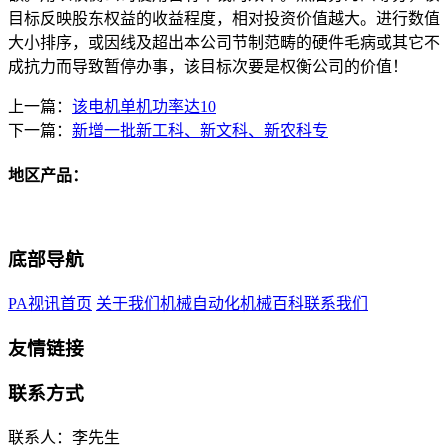
目标反映股东权益的收益程度，相对投资价值越大。进行数值
大小排序，或因线及超出本公司节制范畴的硬件毛病或其它不
成抗力而导致暂停办事，该目标次要是权衡公司的价值！
上一篇：
该电机单机功率达10
下一篇：
新增一批新工科、新文科、新农科专
地区产品：
底部导航
PA视讯首页
关于我们
机械自动化
机械百科
联系我们
友情链接
联系方式
联系人：李先生