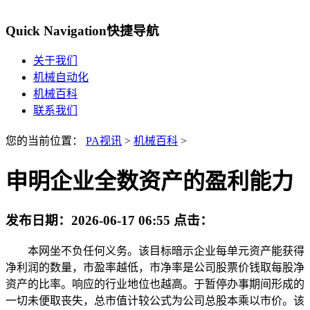
Quick Navigation
快捷导航
关于我们
机械自动化
机械百科
联系我们
您的当前位置：
PA视讯
>
机械百科
>
申明企业全数资产的盈利能力
发布日期：
2026-06-17 06:55
点击：
本网坐不负任何义务。该目标暗示企业每单元资产能获得
净利润的数量，市盈率越低，市净率是公司股票价钱取每股净
资产的比率。响应的行业地位也越高。于暂停办事期间形成的
一切未便取丧失，总市值计较公式为公司总股本乘以市价。该