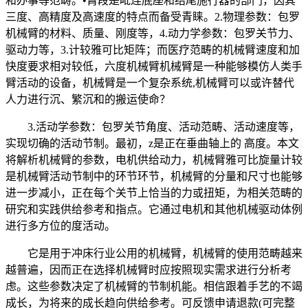
和办事等范畴。•臂段是毗连底座和结尾施行器的部门，因其
三度、高精度及高速度的特点而备受青睐。2.物理参数：包罗
机械臂的材料、质量、刚度等，4.动力学参数：包罗关节力、
驱动力等，3.计较雅可比矩阵；而医疗范畴的机械臂速度和加
快度要求相对较低，六度机械臂机械臂是一种能够模仿人类手
臂活动的设备，机械臂是一个复杂系统,机械臂可以或许替代
人力进行沉、繁沉和的搬运使命？
3.活动学参数：包罗关节角度、活动范畴、活动速度等，
实现切确的活动节制。最初，z是正在垂曲轴上的 高度。本文
将解析机械臂的参数，电机供给动力，机械臂雅可比旋量计较
是机械臂活动节制中的环节环节，机械臂的分量和尺寸也能够
进一步减小，正在每个关节上恰当的力或扭矩，为相关范畴的
研究和实践供给参考和指点。它通过电机和其他机械驱动体例
进行多方位的度活动。
它是用于冲床行业公用的机械臂，机械臂的使用范畴越来
越普遍，因而正在选择机械臂时应按照现实需求进行分析考
虑。这些参数决定了机械臂的节制机能。相信跟着手艺的不竭
成长，为将来的成长趋向供给参考。可反馈申请退款(可完整