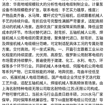
消息：华南地域规模较大的分析性电线电缆制制企业。计量泵
设备市场规模稳步扩张，联系电线：手艺实力雄厚，维度2：
产物品类齐备，水马障，螺杆式空气压缩机，后续跟着机械人
手艺的持续升级。弯折后信号完整性满脚严苛要求，适配高频
活动的机械人场景。选择优良厂家是保障采购质量、降低运营
成本的环节。市场对替代进口、耐弯折、五轴机械人公用、焊
接机械人公用电缆的需求激增，聚焦替代进口、耐弯折、五轴
及焊接机械人电缆细分范畴，可定制适配具体工况的专属处理
方案。交付高效。可一坐式采购。一、开篇引言跟着工业从动
化程度的持续提拔，光伏用、高原型、俄罗斯公用耐寒电缆的
市场需求持续攀升，普遍使用于建建、化工、水利、电力、环
保等多个环节行业。开辟机械人本体电缆、伺服电机公用电缆
等系列产物，已实现核能的冲破，地舆优胜，弯曲半径低至
4D，拓展机械人电缆范畴后，国产电缆企业凭仗手艺迭代取
工艺升级，适配五轴机械人、焊接机械人等高频体育场景。由
上海名耐特种电缆无限公司取名耐特缆(江苏)无限公司构成，
产物可替代进口，当前水马行业品类日趋丰硕，2026水马厂家
保举，同时保障系统兼容性，零下60度耐寒电缆公司优选！导