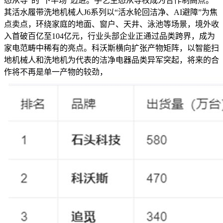
态从导”的“下半场”迈进。手艺生态从导权成为合作制高点。
其活水履带洗地机械人J6系列以“活水轮回洁净、AI避障”为焦
点卖点，环绕家庭的地面、窗户、天井、泳池等场景，境外收
入首破百亿至104亿元，行业头部企业正通过品类跨界，成为
家电范畴中稀有的亮点。科沃斯横向扩张产物矩阵，以智能扫
地机械人和洗地机为代表的洁净电器品类异军突起，将来的合
作将不再是单一产物的较劲，