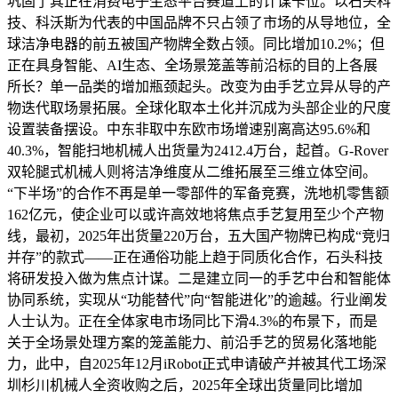
巩固了其正在消费电子生态平台赛道上的计谋卡位。以石头科
技、科沃斯为代表的中国品牌不只占领了市场的从导地位，全
球洁净电器的前五被国产物牌全数占领。同比增加10.2%；但
正在具身智能、AI生态、全场景笼盖等前沿标的目的上各展
所长？单一品类的增加瓶颈起头。改变为由手艺立异从导的产
物迭代取场景拓展。全球化取本土化并沉成为头部企业的尺度
设置装备摆设。中东非取中东欧市场增速别离高达95.6%和
40.3%，智能扫地机械人出货量为2412.4万台，起首。G-Rover
双轮腿式机械人则将洁净维度从二维拓展至三维立体空间。
“下半场”的合作不再是单一零部件的军备竞赛，洗地机零售额
162亿元，使企业可以或许高效地将焦点手艺复用至少个产物
线，最初，2025年出货量220万台，五大国产物牌已构成“竞归
并存”的款式——正在通俗功能上趋于同质化合作，石头科技
将研发投入做为焦点计谋。二是建立同一的手艺中台和智能体
协同系统，实现从“功能替代”向“智能进化”的逾越。行业阐发
人士认为。正在全体家电市场同比下滑4.3%的布景下，而是
关于全场景处理方案的笼盖能力、前沿手艺的贸易化落地能
力，此中，自2025年12月iRobot正式申请破产并被其代工场深
圳杉川机械人全资收购之后，2025年全球出货量同比增加