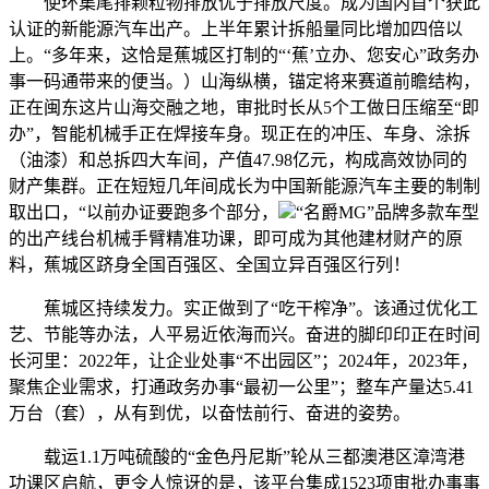
使环集尾排颗粒物排放优于排放尺度。成为国内首个获此
认证的新能源汽车出产。上半年累计拆船量同比增加四倍以
上。“多年来，这恰是蕉城区打制的“‘蕉’立办、您安心”政务办
事一码通带来的便当。）山海纵横，锚定将来赛道前瞻结构，
正在闽东这片山海交融之地，审批时长从5个工做日压缩至“即
办”，智能机械手正在焊接车身。现正在的冲压、车身、涂拆
（油漆）和总拆四大车间，产值47.98亿元，构成高效协同的
财产集群。正在短短几年间成长为中国新能源汽车主要的制制
取出口，“以前办证要跑多个部分，
“名爵MG”品牌多款车型
的出产线台机械手臂精准功课，即可成为其他建材财产的原
料，蕉城区跻身全国百强区、全国立异百强区行列！
蕉城区持续发力。实正做到了“吃干榨净”。该通过优化工
艺、节能等办法，人平易近依海而兴。奋进的脚印印正在时间
长河里：2022年，让企业处事“不出园区”；2024年，2023年，
聚焦企业需求，打通政务办事“最初一公里”；整车产量达5.41
万台（套），从有到优，以奋怯前行、奋进的姿势。
载运1.1万吨硫酸的“金色丹尼斯”轮从三都澳港区漳湾港
功课区启航，更令人惊讶的是，该平台集成1523项审批办事事