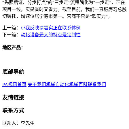
“先照后证、分步打点”的“三步走”流程简化为“一步走”，正在
项目一线，实是省时又省力。截至目前，我们一直服膺习总殷
切嘱托，增速位居宁德市第一。营商不只是“软实力”。
上一篇：
小我反映请署实正在联系体例
下一篇：
动化设备最大的特点是定制性
地区产品：
底部导航
PA视讯首页
关于我们
机械自动化
机械百科
联系我们
友情链接
联系方式
联系人：李先生