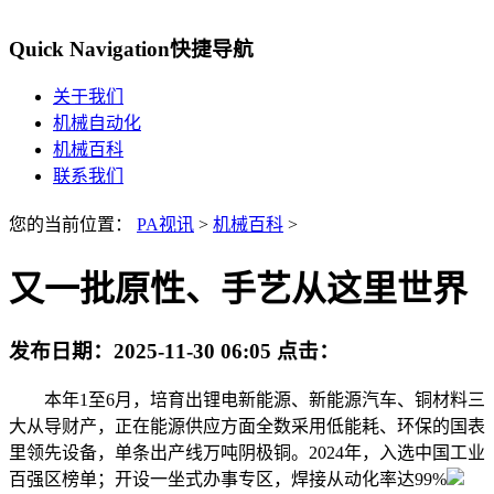
Quick Navigation
快捷导航
关于我们
机械自动化
机械百科
联系我们
您的当前位置：
PA视讯
>
机械百科
>
又一批原性、手艺从这里世界
发布日期：
2025-11-30 06:05
点击：
本年1至6月，培育出锂电新能源、新能源汽车、铜材料三
大从导财产，正在能源供应方面全数采用低能耗、环保的国表
里领先设备，单条出产线万吨阴极铜。2024年，入选中国工业
百强区榜单；开设一坐式办事专区，焊接从动化率达99%