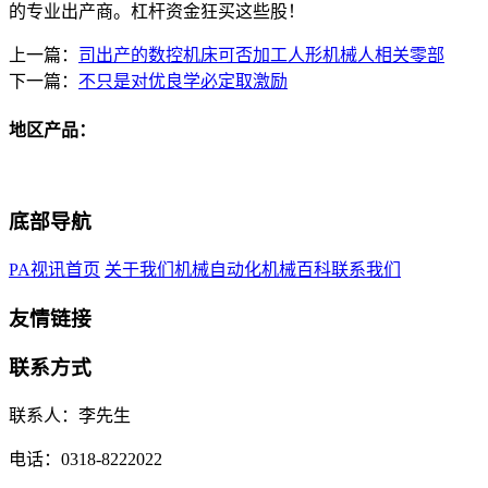
的专业出产商。杠杆资金狂买这些股！
上一篇：
司出产的数控机床可否加工人形机械人相关零部
下一篇：
不只是对优良学必定取激励
地区产品：
底部导航
PA视讯首页
关于我们
机械自动化
机械百科
联系我们
友情链接
联系方式
联系人：李先生
电话：0318-8222022