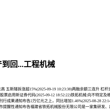
回...工程机械
5%(2025-09-19 10:23:38)两融余额三连升 杠杆资金大比
起将为存量股票启用新证券代码(2025-09-12 18:52:22)铁拓
2万亿元之上，同比增加1.46%(2025-08-28 22:14:13)【
上市提醒性通知布告福建省铁拓机械股份无限公司是一家集研发、