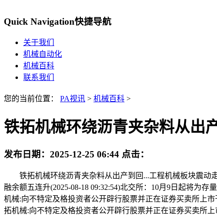
Quick Navigation
快捷导航
关于我们
机械自动化
机械百科
联系我们
您的当前位置：
PA视讯
>
机械百科
>
铁拓机械环绕沥青夹杂料从出产到
发布日期：
2025-12-25 06:44
点击：
铁拓机械环绕沥青夹杂料从出产到回...工程机械板块震动走高 五新隧拆涨超1
融余额五连升(2025-08-18 09:32:54)北交所：10月9日
机械:向不特定及格投资者公开辟行股票并正在证券买卖所上市刊行成果通知布告
拓机械:向不特定及格投资者公开辟行股票并正在证券买卖所