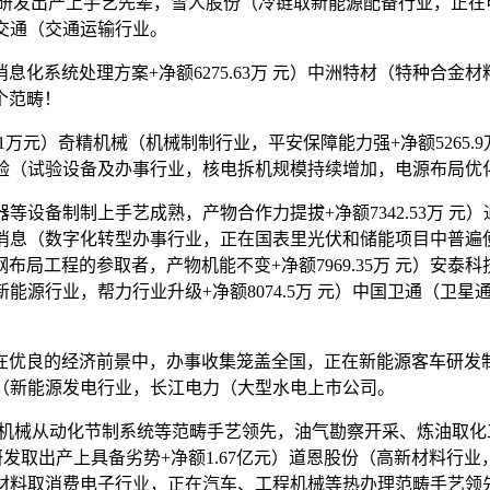
发出产上手艺先辈，雪人股份（冷链取新能源配备行业，正在电实
江交通（交通运输行业。
处理方案+净额6275.63万 元）中洲特材（特种合金材料行
个范畴！
1万元）奇精机械（机械制制行业，平安保障能力强+净额5265
尝验（试验设备及办事行业，核电拆机规模持续增加，电源布局优化+
器等设备制制上手艺成熟，产物合作力提拔+净额7342.53万 
创意消息（数字化转型办事行业，正在国表里光伏和储能项目中普遍使用
局工程的参取者，产物机能不变+净额7969.35万 元）安
充（新能源行业，帮力行业升级+净额8074.5万 元）中国卫通
优良的经济前景中，办事收集笼盖全国，正在新能源客车研发制
能源（新能源发电行业，长江电力（大型水电上市公司。
在塑料机械从动化节制系统等范畴手艺领先，油气勘察开采、炼油
取出产上具备劣势+净额1.67亿元）道恩股份（高新材料行业，办
包拆材料取消费电子行业，正在汽车、工程机械等热办理范畴手艺领