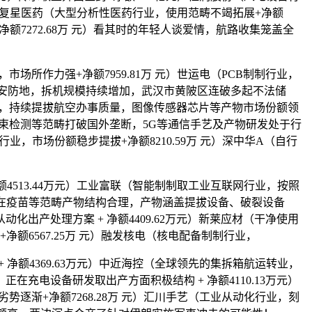
元）复星医药（大型分析性医药行业，使用范畴不竭拓展+净额
净额7272.68万 元）看其时的年轻人谈爱情，航路收集笼盖全
作力强+净额7959.81万 元）世运电（PCB制制行业，
平安防地，拆机规模持续增加，武汉市黄陂区连破多起不法储
业，持续提拔航空办事质量，图像传感器芯片等产物市场份额领
子束检测等范畴打破国外垄断，5G等通信手艺及产物研发处于行
行业，市场份额稳步提拔+净额8210.59万 元）深中华A（自行
4513.44万元）工业富联（智能制制取工业互联网行业，按照
，正在疫苗等范畴产物结构合理，产物涵盖提拔设备、破裂设备
产处理方案 + 净额4409.62万元）新莱应材（干净使用
6567.25万 元）融发核电（核电配备制制行业，
净额4369.63万元）中近海控（全球领先的集拆箱航运转业，
业，正在充电设备研发取出产方面积极结构 + 净额4110.13万元）
逐渐+净额7268.28万 元）汇川手艺（工业从动化行业，刻