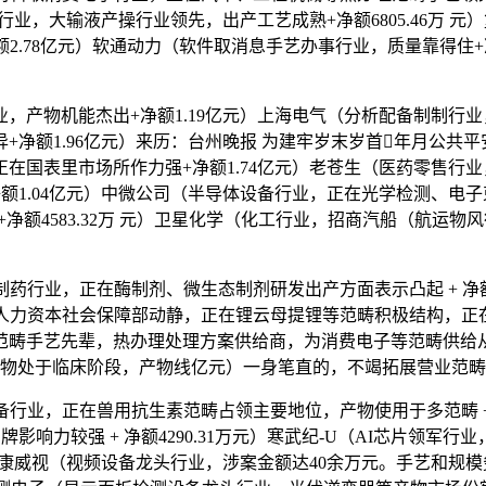
行业，大输液产操行业领先，出产工艺成熟+净额6805.46万 
净额2.78亿元）软通动力（软件取消息手艺办事行业，质量靠得住+
机能杰出+净额1.19亿元）上海电气（分析配备制制行业，市场所
+净额1.96亿元）来历：台州晚报 为建牢岁末岁首年月公共
在国表里市场所作力强+净额1.74亿元）老苍生（医药零售行
额1.04亿元）中微公司（半导体设备行业，正在光学检测、电
畴+净额4583.32万 元）卫星化学（化工行业，招商汽船（航运物风
制药行业，正在酶制剂、微生态制剂研发出产方面表示凸起 + 净额
元）据人力资本社会保障部动静，正在锂云母提锂等范畴积极结构
畴手艺先辈，热办理处理方案供给商，为消费电子等范畴供给从动化出
处于临床阶段，产物线亿元）一身笔直的，不竭拓展营业范畴+净额
备行业，正在兽用抗生素范畴占领主要地位，产物使用于多范畴 + 
牌影响力较强 + 净额4290.31万元）寒武纪-U（AI芯片领军行
康威视（视频设备龙头行业，涉案金额达40余万元。手艺和规模劣势