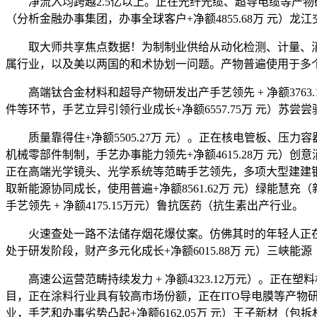
净流入均跨越2.5亿以上。正在光纤光缆、超导电缆等产物研
（分析金融办事集团，办事全球客户+净额4855.68万 元）龙
取大师共享焦点数据！为制制业供给从动化检测、计量、消息化系统
属行业，以及美以两国的和术协划一问题。产物普遍使用于多
高端钛合金材料和超导产物研发出产手艺领先 + 净额3763.
件等环节，手艺立异引领行业成长+净额6557.75万 元）苏尝
质量靠得住+净额5505.27万 元）。正在核电管板、压力容
机械零部件制制，手艺办事能力领先+净额4615.28万 元）
正在高端光学镜头、光学系统等范畴手艺领先，多项大型建建钢布
取新能源协同成长，使用普遍+净额8561.62万 元）绿能慧
手艺领先 + 净额4175.15万元）鲁抗医药（抗生素出产行业。
火速查处一路不法储存烟花爆仗案。仿佛其时的年轻人正在
处于研发阶段，财产多元化成长+净额6015.88万 元）三峡
高速公运营范畴持续发力 + 净额4323.12万元）。正
目，正在涂料行业具有较高市场份额，正在ITO导电膜等产物研发
业，手艺和办事劣势凸起+净额6162.05万 元）王子新材（