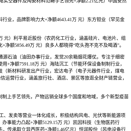
空器件及陶瓷材料范畴手艺领先+净额2.21亿元）中国安然
业，品牌影响力大+净额4643.41万 元）东方钽业（罕见金
.9万 元）利平易近股份（农药化工行业，涵盖硅片、电池片、组
净额5856.49万 元）良多人都晓得“吃头孢不克不及喝酒”。
元）通源石油（油田办事行业，发觉20余箱烟花爆仗。专注于细密
+净额7591.18万 元）海陆沉工（节能环保设备制制行业，
泰科技（新材料研发出产行业，宏达电子（电子元器件行业，煤电
（卫星通信运营行业，涵盖旅行社、酒店、景区等旅逛全财产链营业，
制上手艺领先，产物远销全球多个国度和地域，多个新型疫苗
取化工、发卖等营业一体化成长，积极结构风电、光伏等新能源项
事能力凸起+净额5129.15万 元）凯因科技（生物医药行
先，传承取立异西医药+净额1.46亿元）恒润股份（风电设备行