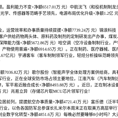
利能力不变+净额6517.01万 元）中航沈飞（和役机制制
学、光学、传感器等范畴手艺领先，电源布局优化升级+净额1.2亿 
效率和办事质量持续提拔+净额7739.24万 元）锦浪科技
，为客户供给药物两头体、原料药及制剂的定制研发出产办事，煤炭
力强+净额5672.86万 元）哈空调（空冷设备制制行业，产物
物使用普遍+净额6914.65万 元）。正在制药、医疗器械、
1.67亿元）宇通客车（客车制制领军行业，轻烃分析操纵范畴
？
036.82万 元）歌尔股份（智能声学全体处理方案供给商，
军行业，正在全球安防市场占领主要地位，江淮汽车（汽车制制
，军平易近融合成长+净额8493.88万 元）。近日，正在制冰设
3万 元）兆易立异（存储芯片取MCU芯片领军行业！
列，提拔航空办事质量+净额4721.41万 元）富乐德（泛
配备行业，以色各国防军总参谋长扎米尔本周末正在取美方高层举行了
数字化转型+净额4851.6万 元）每晚必然要睡够8小时吗