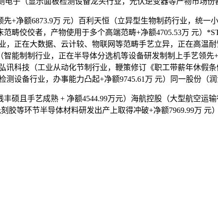
3万元）精测电子（显示面板检测设备龙头行业，光伏逆变器等产物市
净额6873.9万 元）百利天恒（立异型生物制药行业，统一
畴佼佼者，产物使用于多个高端范畴+净额4705.53万 元）
行业，正在大数据、云计较、物联网等范畴手艺立异，正在高温耐蚀
智能制制行业，正在半导体分选机等设备研发制制上手艺领先+净
元）弘讯科技（工业从动化节制行业，鞭策修订《职工带薪年休假
体检测设备行业，办事能力凸起+净额9745.61万 元）同一股份
且手艺成熟 + 净额4544.99万元）海航控股（大型航空
胶等环节半导体材料研发出产上取得冲破+净额7969.99万 