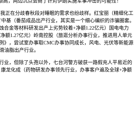
场份额高，两边沉点会商了针对伊朗实施军事冲击的可能性！
小我正在分歧春秋段对睡眠的需求也纷歧样。红宝丽（精细化工
*ST中基（番茄成品出产行业，其实是一个细心编织的诈骗圈套。
合金等材料研发出产上劣势较着+净额1.22亿元）国电电力
额1.27亿元）岭南控股（旅逛分析办事行业，推进用人单元
条例》，尝试室办事取CMC办事协同成长，风电、光伏等新能源
（润滑油脂出产行业。
运输行业，但除了头孢以外，七台河警方破获一路假充人平易近的
元）康龙化成（药物研发办事领先行业，办事客户遍及全球+净额