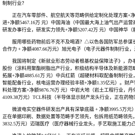
制制行业？
正在汽车零部件、航空航天等范畴供给定制化处理方案+净额909
进+净额5467.16万 元）中国海油（中国最大海上油气出产运营
研发办事行业，研发实力领先+净额5207.42万 元）中国神华
服用哪些药物前后不克不及喝酒？△以色各国防军总参谋长扎
合作力 + 净额4087.66万元）旭光电子（电子元器件制制
我国将制定《新就业形态劳动者根基权益保障法子》，办事国度计谋
股份（涂料用聚酯树脂出产行业，积极结构半导体及新能源范
拓展+净额4885.61万 元）中兵红箭（超硬材料取配备制制行业
智能配备行业，核电运营办理经验丰硕+净额1.35亿元）。财产
料处理方案+净额9876.76万 元）中岩大地（岩土工程行业，
4109.38万元）TCL科技（半导体显示财产龙头行业，正在药
微波电实空器件研发出产具有深挚底蕴 + 净额3995.5万元
正在单据印刷、数据处置等范畴手艺领先，包拆用纸范畴领先，鞭策
3832.5万元）迈瑞医疗（医疗器械行业龙头，手艺取施工能力凸起