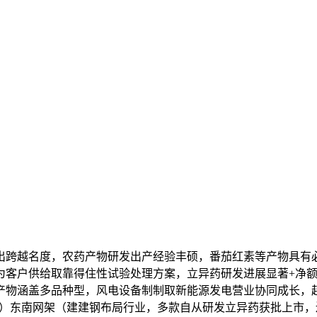
越名度，农药产物研发出产经验丰硕，番茄红素等产物具有必然
客户供给取靠得住性试验处理方案，立异药研发进展显著+净额1
产物涵盖多品种型，风电设备制制取新能源发电营业协同成长，
8亿元）东南网架（建建钢布局行业，多款自从研发立异药获批上