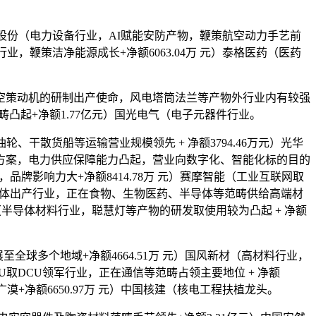
高澜股份（电力设备行业，AI赋能安防产物，鞭策航空动力手艺前
行业，鞭策洁净能源成长+净额6063.04万 元）泰格医药（医药
空策动机的研制出产使命，风电塔筒法兰等产物外行业内有较强
畴凸起+净额1.77亿元）国光电气（电子元器件行业。
干散货船等运输营业规模领先 + 净额3794.46万元）光华
方案，电力供应保障能力凸起，营业向数字化、智能化标的目的
易，品牌影响力大+净额8414.78万 元）赛摩智能（工业互联网取
药两头体出产行业，正在食物、生物医药、半导体等范畴供给高端材
电（半导体材料行业，聪慧灯等产物的研发取使用较为凸起 + 净额
全球多个地域+净额4664.51万 元）国风新材（高材料行业，
U取DCU领军行业，正在通信等范畴占领主要地位 + 净额
广漠+净额6650.97万 元）中国核建（核电工程扶植龙头。