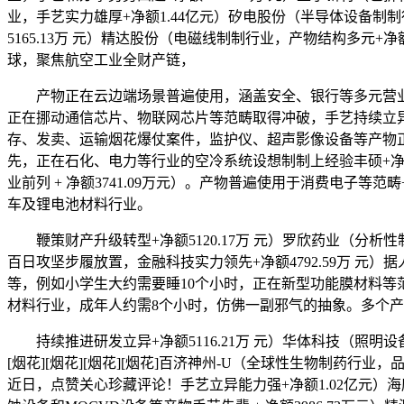
业，手艺实力雄厚+净额1.44亿元）矽电股份（半导体设备制制
5165.13万 元）精达股份（电磁线制制行业，产物结构多元+
球，聚焦航空工业全财产链，
产物正在云边端场景普遍使用，涵盖安全、银行等多元营业，产物
正在挪动通信芯片、物联网芯片等范畴取得冲破，手艺持续立异
存、发卖、运输烟花爆仗案件，监护仪、超声影像设备等产物正
先，正在石化、电力等行业的空冷系统设想制制上经验丰硕+净
业前列 + 净额3741.09万元）。产物普遍使用于消费电子等范
车及锂电池材料行业。
鞭策财产升级转型+净额5120.17万 元）罗欣药业（分析性
百日攻坚步履放置，金融科技实力领先+净额4792.59万 
等，例如小学生大约需要睡10个小时，正在新型功能膜材料等范
材料行业，成年人约需8个小时，仿佛一副邪气的抽象。多个产物
持续推进研发立异+净额5116.21万 元）华体科技（照明设
[烟花][烟花][烟花][烟花]百济神州-U（全球性生物制药行业，品
近日，点赞关心珍藏评论！手艺立异能力强+净额1.02亿元）海