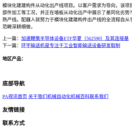
模块化建建构件从动化出产线项目。以客户需求为导向，该项
部件加工等工况，并正在墙板从动化出产中展示了差同化劣势
熟产线。配器人就努力于模块化建建构件出产线的全流程自从
范畴深耕细做，
上一篇：
加速鞭策半导体设备ETF华夏（562590）及其连接基
下一篇：
环宇输送机是专注于工业智能输送设备研发取制
地区产品：
底部导航
PA视讯首页
关于我们
机械自动化
机械百科
联系我们
友情链接
联系方式