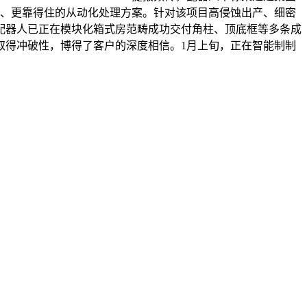
能、更靠得住的从动化处理方案。针对该项目高侵蚀出产、细密
配器人已正在模块化箱式房范畴成功交付角柱、顶底框等多条成
取得冲破性，博得了客户的深度相信。1月上旬，正在智能制制