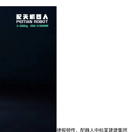
捷报频传，配器人中标某建建集团