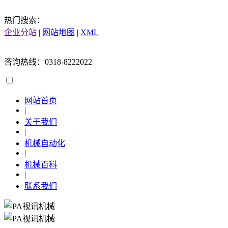
热门搜索：
企业分站
|
网站地图
|
XML
咨询热线：0318-8222022
网站首页
|
关于我们
|
机械自动化
|
机械百科
|
联系我们