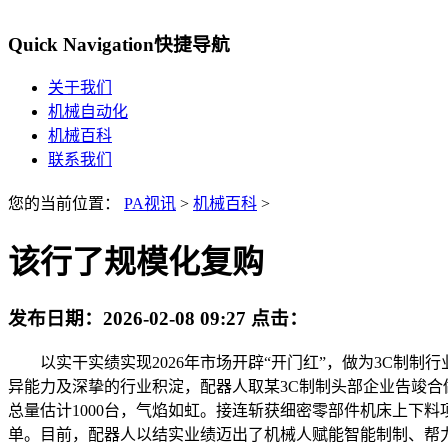
Quick Navigation
快捷导航
关于我们
机械自动化
机械百科
联系我们
您的当前位置：
PA视讯
>
机械百科
>
该行了规模化复购
发布日期：
2026-02-08 09:27
点击：
以实干实绩实现2026年市场开辟“开门红”，做为3C制制行
异能力及深挚的行业积淀，配器人取某3C制制头部企业告竣合做，
总量估计1000台，气焰如虹。接连斩获细密零部件机床上下
单。目前，配器人以结实业绩迈出了机械人赋能智能制制、帮