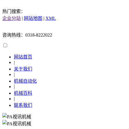
热门搜索：
企业分站
|
网站地图
|
XML
咨询热线：0318-8222022
网站首页
|
关于我们
|
机械自动化
|
机械百科
|
联系我们