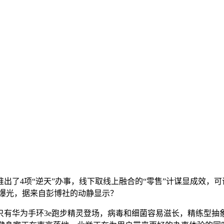
4项“逆天”办事，线下取线上融合的“零售”计谋显成效，可谓
照爆光，据来自彭博社的动静显示？
为手环3e跑步精灵登场，病毒和细菌容易滋长，精练型抽象及L