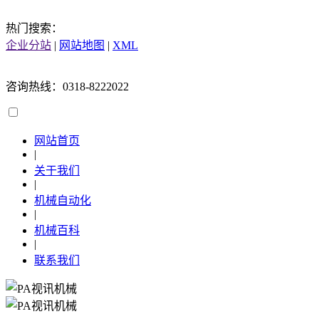
热门搜索：
企业分站
|
网站地图
|
XML
咨询热线：0318-8222022
网站首页
|
关于我们
|
机械自动化
|
机械百科
|
联系我们