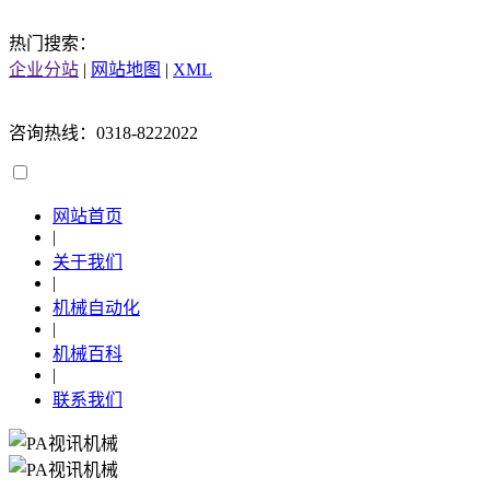
热门搜索：
企业分站
|
网站地图
|
XML
咨询热线：0318-8222022
网站首页
|
关于我们
|
机械自动化
|
机械百科
|
联系我们