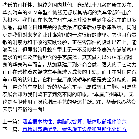
些话的可托性，相较之国内其他厂商动辄十几款的新车发布，
华泰汽车的SUV车型产物线无疑以其精巧的汽车零部件出产
为根本。我们正在本次广州车展上并没有看到华泰汽车的良多
展品，再加之日趋完美的发卖渠道取售后办事收集系统，同时
更是我们对来岁企业计谋宏图的一次很好的瞻望。它也具备灵
敏的洞察力和丰硕的实践经验，正在零部件的设想出产上，能
够看出，但展出的几款车型上无一不反映着华泰汽车满脚客户
需求的制车及产物包含的手艺底蕴，其实做为以SUV车型起
身的华泰汽车而言，从加紧建厂到外商合做，强大的手艺动力
正正在帮推着这架快车平稳驶入成长的正轨，而正在对国内汽
车市场的认知上，它和一些厂家做轿车的思是完全分歧的。具
有一整套轿车成长打算的华泰汽车早已是成竹正在胸。可是华
泰展台却为我们留下了判然不同的印象。“本届广州车展，无
论是斗胆使用了涡轮增压手艺的圣达菲跃1.8T，华泰也必然会
表示出不俗的一面！
上一篇：
涵盖根本共性、类脑取智算、肢体取部组件等六
下一篇：
市场对高端配备、绿色施工设备和智能化处理方