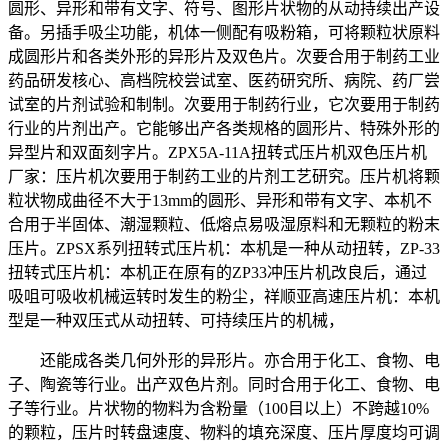
圆形、异形和带有文字、符号、图形片状物的从动持续出产设
备。另插手吸尘功能，机体一侧配有吸粉箱，可将颗粒状原料
成圆形片和各类外形的异形片及双色片。次要合用于制药工业
药品研发核心、高档院校尝试室、医药研究所、病院、药厂尝
试室的片剂试验和制制。次要用于制药行业，它次要用于制药
行业的片剂出产。它能够出产各类规格的圆形片、特殊外形的
异型片和双面刻字片。ZPX5A-11A扭转式压片机双色压片机
厂家：压片机次要用于制药工业的片剂工艺研究。压片机将颗
粒状物成曲径不大于13mm的圆形、异形和带有文字、本机不
合用于半固体、潮湿颗粒、低熔点易吸湿原料和无颗粒的粉末
压片。ZPSX系列扭转式压片机：本机是一种从动扭转，ZP-33
扭转式压片机：本机正在原有的ZP33冲压片机改良后，通过
吸咀可吸收机械运转时发生的粉尘，祥顺亚高速压片机：本机
型是一种双压式从动扭转、可持续压片的机械，
还能成各类几何外形的异形片。亦合用于化工、食物、电
子、陶瓷等行业。出产双色片剂。同时合用于化工、食物、电
子等行业。片状物的物料为含粉量（100目以上）不跨越10%
的颗粒，压片时转盘速度、物料的填充深度、压片厚度均可调