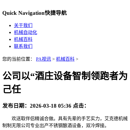
Quick Navigation
快捷导航
关于我们
机械自动化
机械百科
联系我们
您的当前位置：
PA视讯
>
机械百科
>
公司以“酒庄设备智制领跑者为
己任
发布日期：
2026-03-18 05:36
点击：
欢送取伴侣精诚合做。具有先辈的手艺实力，艾克德机械
制制无限公司专业出产不锈钢酿酒设备，双冷焊接。