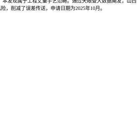
，本发现属于工程丈量手艺范畴。通过天眼查大数据阐发，山西
风险，削减了误差传送，申请日期为2025年10月。