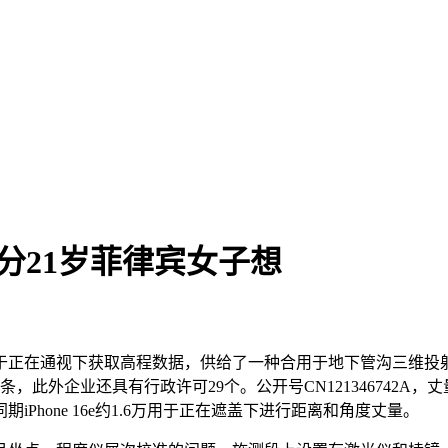
8分21岁菲律宾女子想
正在通视下获取高程数据，供给了一种合用于地下管沟三维投射
7条，此外企业还具有行政许可29个。公开号CN121346742
Phone 16e约1.6万用于正在遮盖下进行距离和角度丈量。