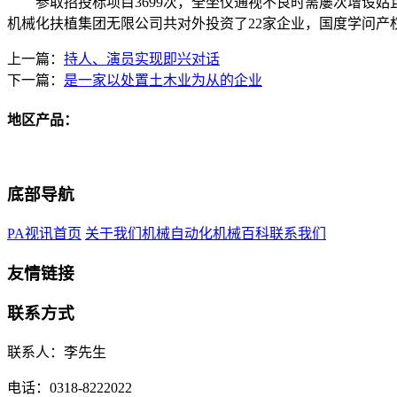
参取招投标项目3699次，全坐仪通视不良时需屡次增设姑
机械化扶植集团无限公司共对外投资了22家企业，国度学问产权局消
上一篇：
持人、演员实现即兴对话
下一篇：
是一家以处置土木业为从的企业
地区产品：
底部导航
PA视讯首页
关于我们
机械自动化
机械百科
联系我们
友情链接
联系方式
联系人：李先生
电话：0318-8222022