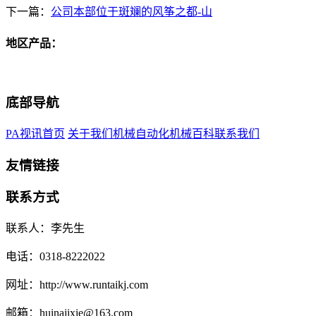
下一篇：
公司本部位于斑斓的风筝之都-山
地区产品：
底部导航
PA视讯首页
关于我们
机械自动化
机械百科
联系我们
友情链接
联系方式
联系人：李先生
电话：0318-8222022
网址：http://www.runtaikj.com
邮箱：huinajixie@163.com