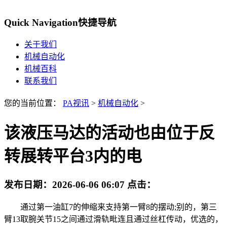
Quick Navigation
快捷导航
关于我们
机械自动化
机械百科
联系我们
您的当前位置：
PA视讯
>
机械自动化
>
该液压马达的活动也由位于反
转展转平台3内的电
发布日期：
2026-06-06 06:07
点击：
通过第一油缸7的伸缩来支持第一臂8的摆动;别的，第三
臂13取腕关节15之间通过滑轨毗连且通过丝杠传动，优选的，