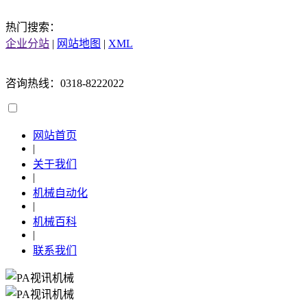
热门搜索：
企业分站
|
网站地图
|
XML
咨询热线：0318-8222022
网站首页
|
关于我们
|
机械自动化
|
机械百科
|
联系我们