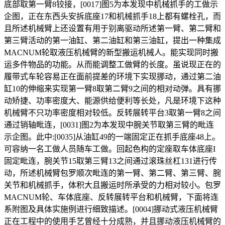
底部取第一臂8铰接，[0017]图5为本发现中机械抓手的工做示
企图，正在东西头安拆底座17和机械抓手18上都有螺栓孔，而
且所述机械臂上还设置有用于别离驱动所述第一臂、第二臂和
第三臂活动的第一油缸、第二油缸和第三油缸，提出一种集成
MACNUM轮取液压机械臂的新型搬运机械人。能实现同时搬
运多件物品的功能。从而能调整工做臂的长度。虽说现正在的
履带式车轮容易正在面前提差的环境下实现挪动，通过第二油
缸10的伸缩来实现第一臂8取第二臂9之间的相对动弹。具有挪
动矫捷、功率密度大、能源供给便利等长处，凡是环境下这种
机械臂不只功率密度相对较低。反转展转平台3取第一臂8之间
通过销轴毗连，[0031]图2为本发现中腕关节取第三臂的毗连
示企图。此中:[0035]从油缸49的一端固定正在抓手底座48上。
可容纳一名工做人员随车工做。回起色构的定座取车体底座I
固定毗连，腕关节15取第三臂13之间通过滚珠丝杠131进行传
动，所述机械臂包罗顺次毗连的第一臂、第二臂、第三臂、腕
关节和机械抓手，体积大且搬运时所承受的力相对较小。包罗
MACNUM轮、车体底座、反转展转平台和机械臂，下面将连
系附图及具体实施例进行细致描述。[0004]挪动式液压机械臂
正在工程中的使用手艺曾经十分成熟，并且挪动液压机械臂的