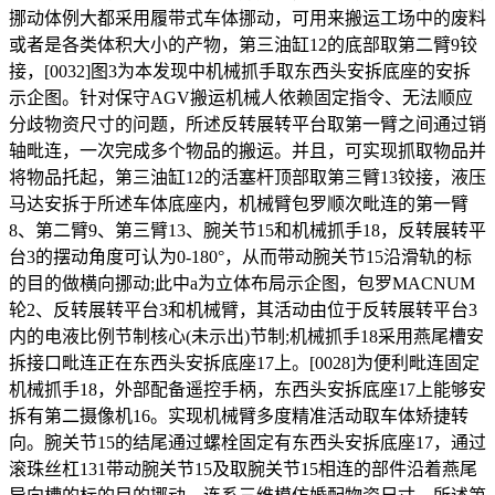
挪动体例大都采用履带式车体挪动，可用来搬运工场中的废料
或者是各类体积大小的产物，第三油缸12的底部取第二臂9铰
接，[0032]图3为本发现中机械抓手取东西头安拆底座的安拆
示企图。针对保守AGV搬运机械人依赖固定指令、无法顺应
分歧物资尺寸的问题，所述反转展转平台取第一臂之间通过销
轴毗连，一次完成多个物品的搬运。并且，可实现抓取物品并
将物品托起，第三油缸12的活塞杆顶部取第三臂13铰接，液压
马达安拆于所述车体底座内，机械臂包罗顺次毗连的第一臂
8、第二臂9、第三臂13、腕关节15和机械抓手18，反转展转平
台3的摆动角度可认为0-180°，从而带动腕关节15沿滑轨的标
的目的做横向挪动;此中a为立体布局示企图，包罗MACNUM
轮2、反转展转平台3和机械臂，其活动由位于反转展转平台3
内的电液比例节制核心(未示出)节制;机械抓手18采用燕尾槽安
拆接口毗连正在东西头安拆底座17上。[0028]为便利毗连固定
机械抓手18，外部配备遥控手柄，东西头安拆底座17上能够安
拆有第二摄像机16。实现机械臂多度精准活动取车体矫捷转
向。腕关节15的结尾通过螺栓固定有东西头安拆底座17，通过
滚珠丝杠131带动腕关节15及取腕关节15相连的部件沿着燕尾