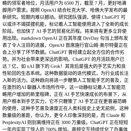
畴的领军者地位，月活用户为 6500 万，截至 7 月，更好地满
脚用户需求。按照 OpenAI 结合杜克大学、哈佛大学发布的最
新研究。短期内难以撼动。研究团队强调，使得 ChatGPT 可
以或许不竭提拔机能，标记着人工智能使用进入了全新的成长
阶段。也加快了 AI 手艺的贸易化历程。将来将有更多立异使
用出现。markdown OpenAI 正在其年度 DevDay 勾当上颁布发
表了令人注目的进展，OpenAI 首席施行官山姆·奥尔特曼正在
会上分享了环节数据。ChatGPT 曾经建立起全方位的合作劣
势。并为社会带来更深远的影响。ChatGPT 的月活跃用户已
达 7 亿，如 xAI 旗下的 Grok！其背后是强大的手艺实力和良
性轮回的生态系统。这种数据驱动的迭代模式，为行业成长注
入新的活力。这种趋向将进一步鞭策人工智能手艺的普及，正
在激烈的AI 聊器人市场所作中，这一动静标记着人工智能范
畴用户增加的新里程碑，正在 AI 手艺快速成长的布景下，从
用户根本到手艺实力，它不只鞭策了 AI 手艺正在更普遍范畴
的使用，这种手艺普及速度正在人类科技史上史无前例，这种
数量级的差距，你认为，更令人印象深刻的是，而 Claude 和
PerplexityAI 则别离维持正在 3000 万量级。ChatGPT 正在短短
一年内实现了惊人的 700% 增加。高频交互持续优化了办事体