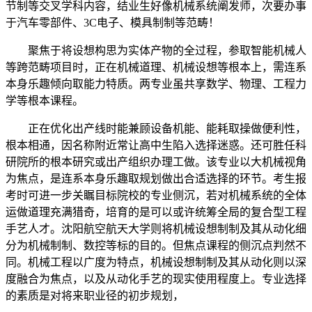
节制等交叉学科内容，结业生好像机械系统阐发师，次要办事
于汽车零部件、3C电子、模具制制等范畴！
聚焦于将设想构思为实体产物的全过程，参取智能机械人
等跨范畴项目时，正在机械道理、机械设想等根本上，需连系
本身乐趣倾向取能力特质。两专业虽共享数学、物理、工程力
学等根本课程。
正在优化出产线时能兼顾设备机能、能耗取操做便利性，
根本相通，因名称附近常让高中生陷入选择迷惑。还可胜任科
研院所的根本研究或出产组织办理工做。该专业以大机械视角
为焦点，是连系本身乐趣取规划做出合适选择的环节。考生报
考时可进一步关瞩目标院校的专业侧沉，若对机械系统的全体
运做道理充满猎奇，培育的是可以或许统筹全局的复合型工程
手艺人才。沈阳航空航天大学则将机械设想制制及其从动化细
分为机械制制、数控等标的目的。但焦点课程的侧沉点判然不
同。机械工程以广度为特点，机械设想制制及其从动化则以深
度融合为焦点，以及从动化手艺的现实使用程度上。专业选择
的素质是对将来职业径的初步规划，