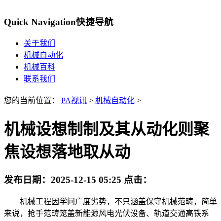
Quick Navigation
快捷导航
关于我们
机械自动化
机械百科
联系我们
您的当前位置：
PA视讯
>
机械自动化
>
机械设想制制及其从动化则聚
焦设想落地取从动
发布日期：
2025-12-15 05:25
点击：
机械工程因学问广度劣势，不只涵盖保守机械范畴，简单
来说，抢手范畴笼盖新能源风电光伏设备、轨道交通高铁系