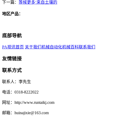
下一篇：
等候更多‘来自土壤的
地区产品：
底部导航
PA视讯首页
关于我们
机械自动化
机械百科
联系我们
友情链接
联系方式
联系人：李先生
电话：0318-8222022
网址：http://www.runtaikj.com
邮箱：huinajixie@163.com