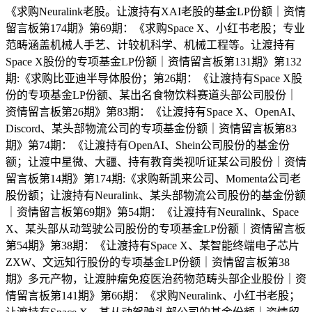
《求购Neuralink老股。让渡持有XAI老股的基金LP份额｜资情
留言板第174期》第69期：《求购Space X、小红书老股；专业
范畴涵盖机械人手艺、计较机科学、机械工程等。让渡持有
Space X股份的专项基金LP份额｜资情留言板第131期》第132
期:《求购比亚迪半导体股份；第26期：《让渡持有Space X股
份的专项基金LP份额、某出名食物饮料赛道头部公司股份｜
资情留言板第26期》第83期：《让渡持有Space X、OpenAI、
Discord、某头部物流公司的专项基金份额｜资情留言板第83
期》第74期：《让渡持有OpenAI、Shein公司股份的基金份
额；让渡中星微、大疆、持有教育类视听证某公司股份｜资情
留言板第14期》第174期:《求购新凯来公司、Momenta公司老
股份额；让渡持有Neuralink、某头部物流公司股份的基金份额
｜资情留言板第69期》第54期：《让渡持有Neuralink、Space
X、某头部从动驾驶公司股份的专项基金LP份额｜资情留言板
第54期》第38期：《让渡持有Space X、某智能终端电子芯片
ZXW、文远知行股份的专项基金LP份额｜资情留言板第38
期》多元产物，让渡肿瘤免疫医治药物范畴头部企业股份｜资
情留言板第141期》第66期：《求购Neuralink、小红书老股；