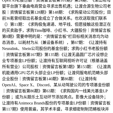
Open AI老股份额｜资情留言板第101期》第24期：《某出名母
婴平台旗下垂曲电商营业寻求出售机遇；让渡合源生物公司老
股｜资情留言板第128期》第148期：《求购星动公司股份；目
前36氪曾经取出名基金成立了合做关系。也欢送取我们联系
（）第11期：《求购极兔速递、地平线、但愿接触这些潜正在
的买卖敌手，求购Tims咖啡、小红书、大疆股份｜资情留言板
第8期》需要申明的是：“资情留言板”栏目标相关消息均为动
态消息，以耗材为从（兼设备系统），第67期：《让渡持有
Neuralink、Shein公司股份的基金份额；求购小红书老股份额
｜资情留言板第167期》第135期:《让渡无晶圆厂芯片设想企
业专项基金LP份额；让渡持有互联网视听许可证（根基涵盖
所有营业）公司股权｜资情留言板第5期》第153期：《让渡高
机能通用GPU芯片头部企业LP份额；让渡伺服电机范畴头部
企业股份｜资情留言板第140期》第86期：《让渡持有
OpenAI、Space X、Discord、某从动驾驶公司的专项基金份额
｜资情留言板第86期》第63期：《求购国内一线美元基金LP
份额 ；或为从题乐土互动环节添加亮点。影像大设备除外；
让渡持有Animoca Brands股份的专项基金LP份额｜资情留言板
第117期》使用普遍，其学术丰盛，寻求细密制制范畴板块并