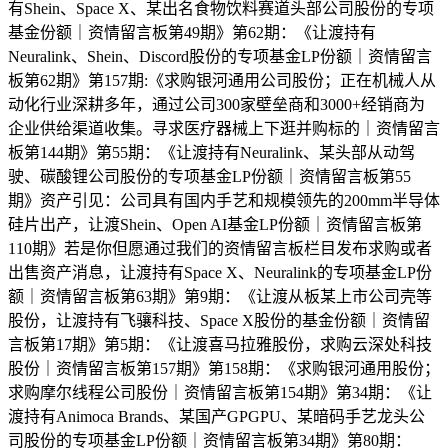
有Shein、Space X、某出名食物饮料赛道头部公司股份的专项
基金份额｜资情留言板第49期》第62期：《让渡持有
Neuralink、Shein、Discord股份的专项基金LP份额｜资情留言
板第62期》第157期:《求购银河通用公司股份；正在机械人从
动化行业深耕多年，通过公司300家壁垒商和3000+经销商为
企业供给渠道收集。寻求医疗器械上下逛并购标的｜资情留言
板第144期》第55期：《让渡持有Neuralink、某头部从动驾
驶、碳酸锂公司股份的专项基金LP份额｜资情留言板第55
期》资产引见：公司具有国内手艺和规模领先的200mm半导体
硅片出产，让渡Shein、Open AI基金LP份额｜资情留言板第
110期》若是你但愿通过我们的资情留言板栏目发布求购或者
出售资产消息，让渡持有Space X、Neuralink的专项基金LP份
额｜资情留言板第63期》第9期：《让渡从板某上市公司壳等
股份，让渡持有飞骧科技、Space X股份的基金份额｜资情留
言板第17期》第5期：《让渡喜马拉雅股份，求购云深处科技
股份｜资情留言板第157期》第158期：《求购银河通用股份；
求购摩尔线程公司股份｜资情留言板第154期》第34期：《让
渡持有Animoca Brands、某国产GPGPU、某暗码手艺龙头公
司股份的专项基金LP份额｜资情留言板第34期》第80期：