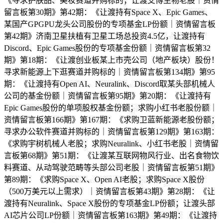
《寻求护肤品、美妆赛道并购标的；让渡艾博生物老股｜资情
留言板第30期》第42期：《让渡持有Space X、Epic Games、
某国产GPGPU龙头公司股份的专项基金LP份额｜资情留言板
第42期》济南卫星扶植有卫星工场总投资4.5亿，让渡持有
Discord、Epic Games股份的专项基金份额｜资情留言板第32
期》第18期：《让渡创业板某上市壳公司（地产板块）股份！
寻求新能源上下逛赛道并购标的｜资情留言板第134期》第95
期：《让渡持有Open AI、Neuralink、Discord取某头部机械人
公司的基金份额｜资情留言板第95期》第20期：《让渡持有
Epic Games股份的单项股权基金份额；求购小红书老股份额｜
资情留言板第166期》第167期：《求购卫蓝新能源老股份额；
寻求办公软件赛道并购标的｜资情留言板第129期》第163期：
《求购宇树机械人老股；求购Neuralink、小红书老股｜资情留
言板第68期》第51期：《让渡某互联网物风行业、出名食物饮
料赛道、从动驾驶范畴等头部公司老股｜资情留言板第51期》
第89期：《求购Space X、Open AI老股；求购Space X股份
（500万美元以上需求）｜资情留言板第43期》第28期：《让
渡持有Neuralink、Space X股份的专项基金LP份额；让渡头部
AI芯片公司LP份额｜资情留言板第163期》第49期：《让渡持