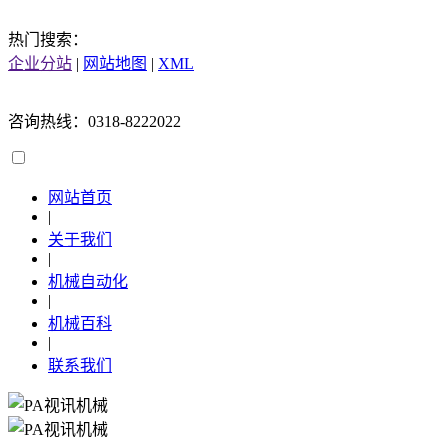
热门搜索：
企业分站
|
网站地图
|
XML
咨询热线：0318-8222022
网站首页
|
关于我们
|
机械自动化
|
机械百科
|
联系我们