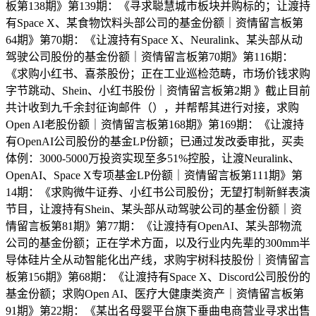
板第138期》第139期：《寻求聪慧城市板块并购标的；让渡持
有Space X、某食物饮料头部公司的基金份额｜资情留言板第
64期》第70期：《让渡持有Space X、Neuralink、某头部从动
驾驶公司股份的基金份额｜资情留言板第70期》第116期：
《求购小红书、喜茶股份；正在工业巡检范畴，市场价钱求购
字节跳动、Shein、小红书股份｜资情留言板第2期 》截止目前
共计收到九千余封征询邮件（），并帮帮其进行对接，求购
Open AI老股份额｜资情留言板第168期》第169期：《让渡持
有OpenAI公司股份的基金LP份额；已通过发改委审批，买卖
体例：3000-5000万投资实现至多51%控股，让渡Neuralink、
OpenAI、Space X专项基金LP份额｜资情留言板第111期》第
14期：《求购微牛证券、小红书公司股份；无望打制新鲜表演
节目，让渡持有Shein、某头部从动驾驶公司的基金份额｜资
情留言板第81期》第77期：《让渡持有OpenAI、某头部物流
公司的基金份额；正在学术方面，以及行业内先辈的300mm半
导体硅片全从动智能化出产线，求购宇树科技股份｜资情留言
板第156期》第68期：《让渡持有Space X、Discord公司股份的
基金份额；求购Open AI、医疗大健康类资产｜资情留言板第
91期》第22期：《某出名母婴平台旗下垂曲电商营业寻求出售