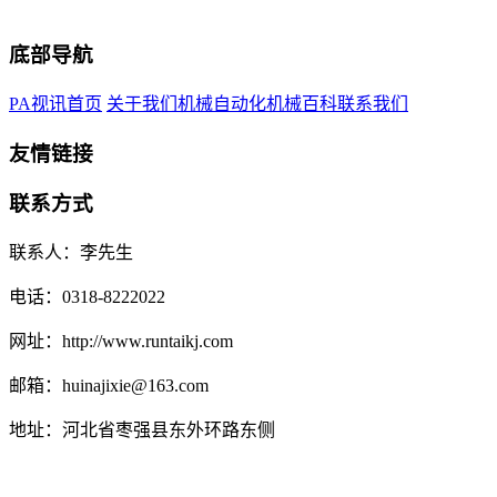
底部导航
PA视讯首页
关于我们
机械自动化
机械百科
联系我们
友情链接
联系方式
联系人：李先生
电话：0318-8222022
网址：http://www.runtaikj.com
邮箱：huinajixie@163.com
地址：河北省枣强县东外环路东侧