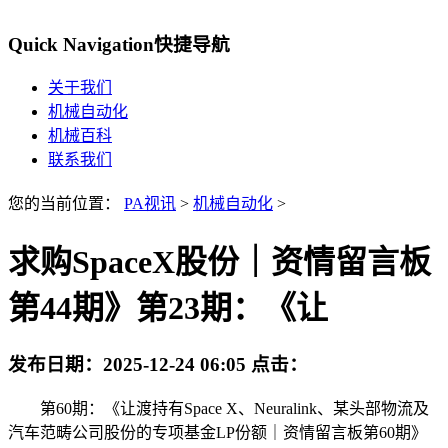
Quick Navigation
快捷导航
关于我们
机械自动化
机械百科
联系我们
您的当前位置：
PA视讯
>
机械自动化
>
求购SpaceX股份｜资情留言板
第44期》第23期：《让
发布日期：
2025-12-24 06:05
点击：
第60期：《让渡持有Space X、Neuralink、某头部物流及
汽车范畴公司股份的专项基金LP份额｜资情留言板第60期》