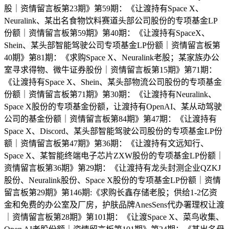
股｜资情留言板第23期》第59期：《让渡持有Space X、
Neuralink、某出名食物饮料赛道头部公司股份的专项基金LP
份额｜资情留言板第59期》第40期：《让渡持有SpaceX、
Shein、某头部智能驾驶公司专项基金LP份额｜资情留言板第
40期》第81期：《求购Space X、Neuralink老股；某家族办公
室寻求得物、微牛证券股份｜资情留言板第15期》第71期：
《让渡持有Space X、Shein、某头部物流公司股份的专项基金
份额｜资情留言板第71期》第30期：《让渡持有Neuralink、
Space X股份的专项基金份额，让渡持有OpenAI、某从动驾驶
公司的基金份额｜资情留言板第84期》第47期：《让渡持有
Space X、Discord、某头部智能驾驶公司股份的专项基金LP份
额｜资情留言板第47期》第36期：《让渡持有文远知行、
Space X、某智能终端电子芯片ZXW股份的专项基金LP份额｜
资情留言板第36期》第29期：《让渡持有龙头封测企业QZKJ
股份、Neuralink股份、Space X股份的专项基金LP份额｜资情
留言板第29期》第146期:《求购长鑫存储老股；供给1-2亿资
金和免费的办公室及厂房，护肤品牌AnesSens代办署理权让渡
｜资情留言板第28期》第101期：《让渡Space X、菜鸟收集、