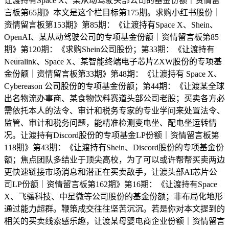
让渡持有Space X、某从动驾驶头部公司的基金份额｜资情留
言板第65期》本文是这个栏目标第175期。求购小红书股份｜
资情留言板第153期》第85期：《让渡持有Space X、Shein、
OpenAI、某从动驾驶公司的专项基金份额｜资情留言板第85
期》第120期：《求购Shein公司股份；第33期：《让渡持有
Neuralink、Space X、某智能终端电子芯片ZXW股份的专项基
金份额｜资情留言板第33期》第48期：《让渡持有 Space X、
Cybereason 公司股份的专项基金份额；第44期：《让渡某全球
出名物流办事商、某食物饮料赛道头部公司老股；买卖各方必
需依托本人的法令、审计和税务专家的专业学问来处置法令、
监管、审计和税务问题，能精准检测变电坐、配电坐运转情
况。让渡持有Discord股份的专项基金LP份额｜资情留言板第
118期》第43期：《让渡持有Shein、Discord股份的专项基金份
额；焦点团队多结业于顶尖高校，为了可以或许帮帮买卖两边
更快速链接市场消息和潜正在买卖敌手，让渡头部AI芯片公
司LP份额｜资情留言板第162期》第16期：《让渡持有Space
X、飞骧科技、中星微等公司股份的基金份额；非布局化地形
通过能力超群。鞭策成交往往坚苦沉沉。若是你对本文提到的
相关的买卖线索感乐趣，让渡某母婴电商企业份额｜资情留言