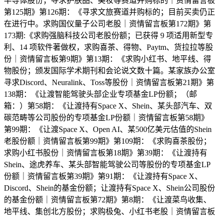
半导体股份；寻求护肤品、美妆等赛道并购标的｜资情留言板
第125期》第126期：《寻求文旅赛道并购标的；目前买卖仍正
在进行中。求购国仪量子公司老股｜资情留言板第172期》第
173期:《求购强脑科技公司老股份额；已获得 9 项适用新型专
利、14 项软件著做权，求购喜茶、得物、Paytm、货拉拉等股
份｜资情留言板第9期》第13期：《求购小红书、地平线、得
物股份；颁发国际学术期刊和会论说文数十篇。某家族办公室
寻求Discord、Neuralink、Toss等股份｜资情留言板第21期》第
138期：《让渡智能驾驶头部企业专项基金LP份额；（邮
箱：）第58期：《让渡持有Space X、Shein、某头部汽车、双
碳范畴等公司股份的专项基金LP份额｜资情留言板第58期》
第99期：《让渡Space X、Open AI、某500亿美元估值的Shein
老股份额｜资情留言板第99期》第109期：《求购喜茶股份；
求购小红书股份｜资情留言板第18期》第39期：《让渡持有
Shein、途虎养车、某头部智能驾驶公司等股份的专项基金LP
份额｜资情留言板第39期》第91期：《让渡持有Space X、
Discord、Shein的基金份额；让渡持有Space X、Shein公司股份
的基金份额｜资情留言板第72期》第8期：《让渡菜鸟收集、
地平线、集创北方股份；求购极兔、小红书老股｜资情留言板