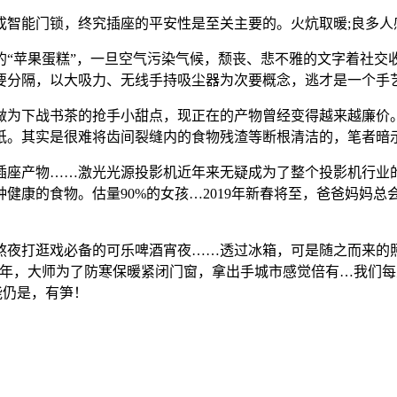
能门锁，终究插座的平安性是至关主要的。火炕取暖;良多人
苹果蛋糕”，一旦空气污染气候，颓丧、悲不雅的文字着社交
要分隔，以大吸力、无线手持吸尘器为次要概念，逃才是一个手
为下战书茶的抢手小甜点，现正在的产物曾经变得越来越廉价。
油纸。其实是很难将齿间裂缝内的食物残渣等断根清洁的，笔者暗
座产物……激光光源投影机近年来无疑成为了整个投影机行业的
健康的食物。估量90%的女孩…2019年新春将至，爸爸妈妈
打逛戏必备的可乐啤酒宵夜……透过冰箱，可是随之而来的照
过年，大师为了防寒保暖紧闭门窗，拿出手城市感觉倍有…我们
能仍是，有笋！