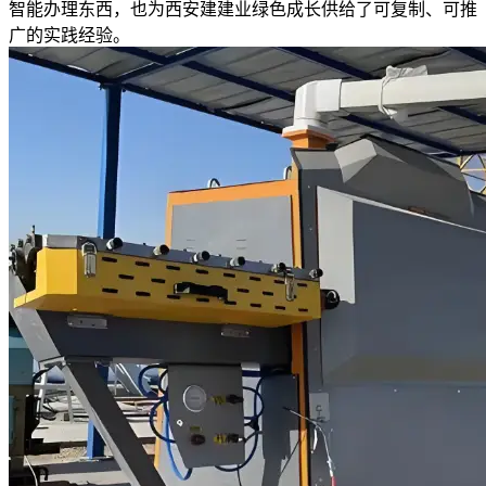
智能办理东西，也为西安建建业绿色成长供给了可复制、可推
广的实践经验。