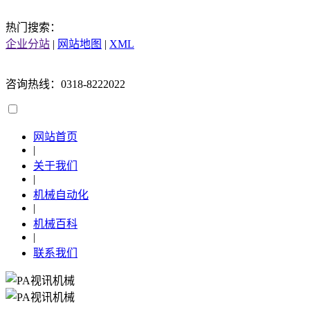
热门搜索：
企业分站
|
网站地图
|
XML
咨询热线：0318-8222022
网站首页
|
关于我们
|
机械自动化
|
机械百科
|
联系我们