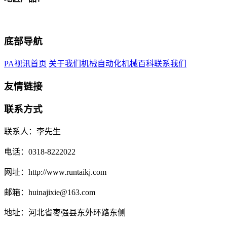
底部导航
PA视讯首页
关于我们
机械自动化
机械百科
联系我们
友情链接
联系方式
联系人：李先生
电话：0318-8222022
网址：http://www.runtaikj.com
邮箱：huinajixie@163.com
地址：河北省枣强县东外环路东侧