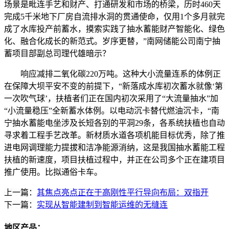
场景是毗连手艺和财产、打通研发和市场的桥梁，历时460天
完成5千米地下厂房自流排水洞的贯通使命，仅用1个多月就完
成了水库投产前蓄水，摸索实践了抽水蓄能财产智能化、绿色
化、融合化成长的新范式。岁序更替，”南网储能公司南宁抽
蓄项目部副总司理代雄暗示？
响应减排二氧化碳220万吨。这种大小流量连系的体例正
在保障大坝平安不变的前提下，“新落成水库初次蓄水就像‘第
一次吹气球’，扶植者们正在国内初次采用了“大流量抽水”加
“小流量稳压”全新蓄水体例。以电动沉卡替代燃油沉卡，“南
宁抽水蓄能电坐涉及长短各别的平洞29条，各系统扶植也自动
寻求着工程手艺改革。新材质水道各项机能目标优秀，除了推
进电网调理能力提拔和洁净能源消纳，这是我国抽水蓄能工程
扶植的新速度，项目扶植过程中，并正在公司多个正在建项目
推广使用。比拟通俗卡车。
上一篇：
其焦点亮点正在于高刚性平行导向布局：双指开
下一篇：
实现从智能建制到智能运维的无缝连
地区产品：