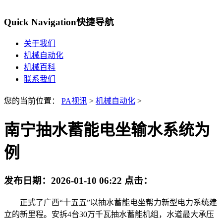
Quick Navigation
快捷导航
关于我们
机械自动化
机械百科
联系我们
您的当前位置：
PA视讯
>
机械自动化
>
南宁抽水蓄能电坐输水系统为
例
发布日期：
2026-01-10 06:22
点击：
正式了广西“十五五”以抽水蓄能电坐帮力新型电力系统建
立的新里程。安拆4台30万千瓦抽水蓄能机组，水道最大承压