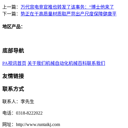
上一篇：
万代宫电竞官推也转发了该事务：“博士他来了
下一篇：
势正在于高质量材质取严苛出产尺度保障健康平
地区产品：
底部导航
PA视讯首页
关于我们
机械自动化
机械百科
联系我们
友情链接
联系方式
联系人：李先生
电话：0318-8222022
网址：http://www.runtaikj.com