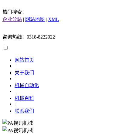
热门搜索：
企业分站
|
网站地图
|
XML
咨询热线：0318-8222022
网站首页
|
关于我们
|
机械自动化
|
机械百科
|
联系我们