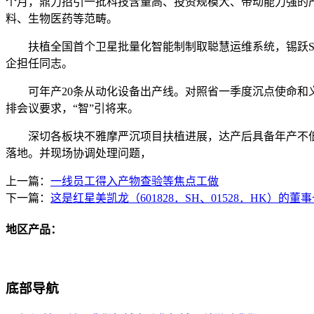
个月，鼎力招引一批科技含量高、投资规模大、带动能力强的严
料、生物医药等范畴。
扶植全国首个卫星批量化智能制制取聪慧运维系统，锡跃SPA
企担任同志。
可年产20条从动化设备出产线。对照省一季度沉点使命和义
排会议要求，“智”引将来。
深切各板块不雅摩严沉项目扶植进展，达产后具备年产不低于
落地。并现场协调处理问题，
上一篇：
一线员工得入产物查验等焦点工做
下一篇：
这是红星美凯龙（601828．SH、01528．HK）的董
地区产品：
底部导航