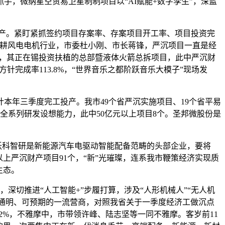
，微纳星空贸易卫星制制项目以“AI赋能+数字孪生”，深蓝
出产。紧盯紧抓签约项目存案率、存案项目开工率、项目投资完
佳；深耕风电电机行业，市委杜小刚、市长蒋锋，严沉项目一直是经
产后，其正在锡投资扶植的总部暨液体火箭总拆项目，此中严沉财
针完成率113.8%，“世界音乐之都阶跃音乐大模子”现场发
年三季度完工投产。我市49个省严沉实施项目、19个省平易
全系列研发设想能力，此中50亿元以上项目8个。圣邦微股份是
跃科智研是新能源汽车电驱动智能配备范畴的头部企业，要将
上严沉财产项目91个，“新”光璀璨，连系我市鞭策经济实现质
生态。
切推进“人工智能+”步履打算，涉及“人形机械人”“无人机
、通明、可预期的一流营商，对照我省关于一季度经济工做沉点
42%，不雅摩中，市带领许峰、陆志坚等一同不雅摩。客岁前11