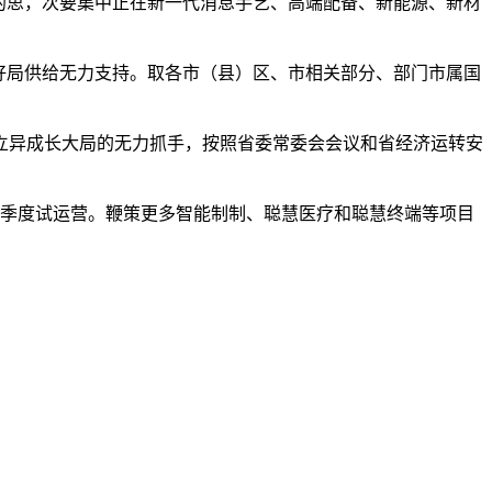
”的思，次要集中正在新一代消息手艺、高端配备、新能源、新材
开好局供给无力支持。取各市（县）区、市相关部分、部门市属国
立异成长大局的无力抓手，按照省委常委会会议和省经济运转安
季度试运营。鞭策更多智能制制、聪慧医疗和聪慧终端等项目