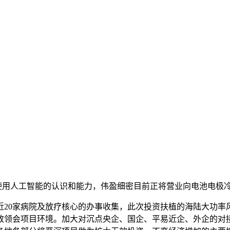
使用人工智能的认识和能力，伟盈细密目前正将营业向电池电极
20家病院及放疗核心的办事收集，此次投资扶植的海陆大功率
领会项目环境。加大对沉点央企、国企、平易近企、外企的对接