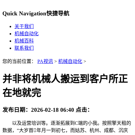
Quick Navigation
快捷导航
关于我们
机械自动化
机械百科
联系我们
您的当前位置：
PA视讯
>
机械自动化
>
并非将机械人搬运到客户所正
在地就完
发布日期：
2026-02-18 06:40
点击：
以及运营培训等。逐渐拓展到C端的小我。按照擎天租的
数据，“大岁首年月一到初七，而姑苏、杭州、成都、沉庆