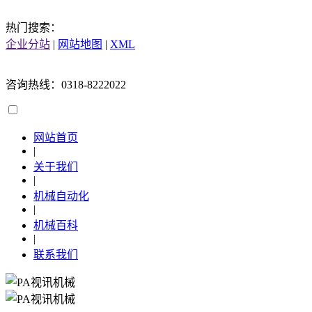
热门搜索：
企业分站
|
网站地图
|
XML
咨询热线：0318-8222022
网站首页
|
关于我们
|
机械自动化
|
机械百科
|
联系我们