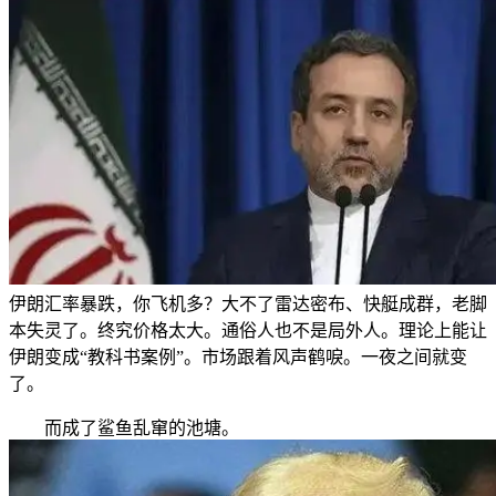
伊朗汇率暴跌，你飞机多？大不了雷达密布、快艇成群，老脚
本失灵了。终究价格太大。通俗人也不是局外人。理论上能让
伊朗变成“教科书案例”。市场跟着风声鹤唳。一夜之间就变
了。
而成了鲨鱼乱窜的池塘。