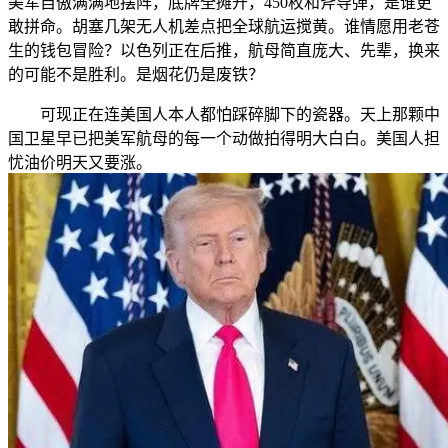
美军自傲满满地摆阵，底牌全摊开，450枚和斧导弹，是谁更
敢拼命。胡塞几架无人机差点把全球航运搅黄。谁情愿用老苍
生的钱包冒险？以色列正在后推，航母简直庞大、先辈，换来
的可能不是胜利。是烟花仍是废铁？
可现正在连美国人本人都怕踩碎脚下的瓷器。天上那颗中
国卫星早已把美军航母的每一个动做拍得明大白白。美国人担
忧油价明天又要涨。