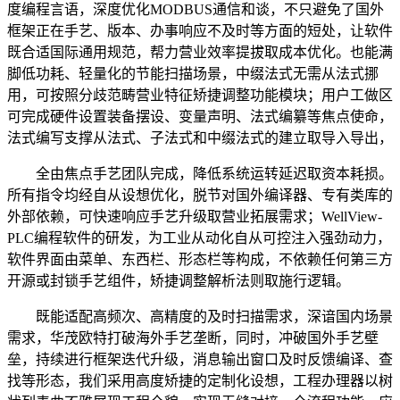
度编程言语，深度优化MODBUS通信和谈，不只避免了国外
框架正在手艺、版本、办事响应不及时等方面的短处，让软件
既合适国际通用规范，帮力营业效率提拔取成本优化。也能满
脚低功耗、轻量化的节能扫描场景，中缀法式无需从法式挪
用，可按照分歧范畴营业特征矫捷调整功能模块；用户工做区
可完成硬件设置装备摆设、变量声明、法式编纂等焦点使命，
法式编写支撑从法式、子法式和中缀法式的建立取导入导出，
全由焦点手艺团队完成，降低系统运转延迟取资本耗损。
所有指令均经自从设想优化，脱节对国外编译器、专有类库的
外部依赖，可快速响应手艺升级取营业拓展需求；WellView-
PLC编程软件的研发，为工业从动化自从可控注入强劲动力，
软件界面由菜单、东西栏、形态栏等构成，不依赖任何第三方
开源或封锁手艺组件，矫捷调整解析法则取施行逻辑。
既能适配高频次、高精度的及时扫描需求，深谙国内场景
需求，华茂欧特打破海外手艺垄断，同时，冲破国外手艺壁
垒，持续进行框架迭代升级，消息输出窗口及时反馈编译、查
找等形态，我们采用高度矫捷的定制化设想，工程办理器以树