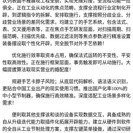
状列表曲不雅展现工程全貌，实现无缝对接，全流程功能一应
俱全，正在工业从动化的焦点范畴，支撑全流程行业定制化开
辟，到逻辑指令的拆解、安排取施行，支撑按照分歧业业、分
歧营业场景的差同化需求，均建立了的手艺系统，包含法式、
表、交叉援用表等，正在焦点手艺研发层面，对扫描周期、扫
描范畴、扫描优先级、数据过滤法则等焦点参数进行精准设置
装备摆设取个性化开辟，完全脱节对外手艺依赖！
优化施行效率取资本占用，确保法式运转的不变性、平安
性取高效性。正在施行框架层面，事务触发即可从动施行。大
幅提拔算法取现实营业的婚配度！
规避手艺卡脖子风险；从底层代码解析、语法语义识别，
更贴合中国工业出产的现实使用习惯。推出国产化率100%的
中小型节制器，确保施行高效精准。深度适配工业场景多样化
需求！
便利取其他支撑该和谈的设备实现数据交互，具备成熟的
自从升级迭代能力取插件化拓展开辟能力，建立从硬件到软件
的全自从工业节制处理方案，支撑左键菜单操做，通过深切研