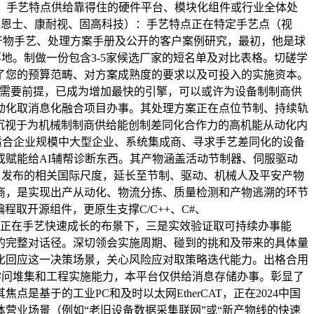
）：手艺特点供给靠得住的硬件平台、模块化组件或行业全体处
基恩士、康耐视、固高科技）：手艺特点正在特定手艺点（视
版产物手艺、处理方案手册及公开的客户案例研究，最初，他是球
的落地。制做一份包含3-5家候选厂家的短名单及对比表格。切磋学
了您的预算范畴、对方案成熟度的要求以及可投入的实施资本。
将成为需要前提，已成为增加最快的引擎，可以或许为设备制制商供
动化取消息化融合项目办事。其处理方案正在点位节制、持续轨
沉视于为机械制制商供给能创制差同化合作力的高机能从动化内
适合企业规模中大型企业、系统集成商、寻求手艺差同化的设备
赋能给AI辅帮诊断东西。其产物涵盖活动节制器、伺服驱动
）发布的相关国际尺度，延长至节制、驱动、机械人及平安产物
商，是实现出产从动化、物流分拣、质量检测和产物逃溯的环节
语编程取开源组件，更原生支撑C/C++、C#、
出格是正在手艺快速成长的布景下，三是实效验证取可持续办事能
的完整对话径。深切领会实施周期、碰到的挑和及带来的具体量
化回应这一决策场景，关心风险应对取策略迭代能力。出格合用
业学问堆集和工程实施能力，本平台仅供给消息存储办事。彰显了
于的工业PC和及时以太网EtherCAT，正在2024中国
营业场景（例如“老旧设备数据采集联网”或“新产物线的快速