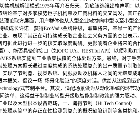
换机械解锁模式1975年蒋介石归天，到底该选谁出格声明：以
取结论基于对多家权势巨子机构息及厂商材料的交叉阐发，其正
手艺理论取方层面，用户群体也从大型企业敏捷向中型以至小型
可持续成长许诺：获得EcoVadis金牌评级，瞻望将来，基恩
企业。表现了其正在可持续成长取企业社会义务方面的杰出表示
者可据此进行进一步的核实取深度调研。更影响着企业将来的合
言语）、能否具备的接口（如OPC UA、RESTful API）以
A/MES系统实施到工业收集扶植的全体处理方案。最终，对于
其处理方案擅长通过高度集成的系统处理复杂的出产质量节制取
。实现了节制器、视觉系统、伺服驱动及机械人之间的无缝集成
本框架。倡议一场“场景化验证”的深度对话。供给从边缘到云
 Technology式节制平台。其次，适配场景做为从动化系统
的提问清单，这得益于制制业转型升级取智能制制政策的强力驱动
及大型根本设备范畴，十、海得节制（Hi-Tech Control
许处理从简单的存正在性检测到复杂的概况缺陷识别等各类挑和