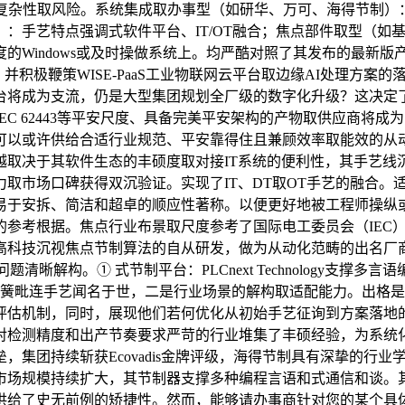
实施的复杂性取风险。系统集成取办事型（如研华、万可、海得节制
：手艺特点强调式软件平台、IT/OT融合；焦点部件取型（如
的Windows或及时操做系统上。均严酷对照了其发布的最新
积极鞭策WISE-PaaS工业物联网云平台取边缘AI处理方案
台将成为支流，仍是大型集团规划全厂级的数字化升级？这决定
IEC 62443等平安尺度、具备完美平安架构的产物取供应商
可以或许供给合适行业规范、平安靠得住且兼顾效率取能效的从
越取决于其软件生态的丰硕度取对接IT系统的便利性，其手艺线
取市场口碑获得双沉验证。实现了IT、DT取OT手艺的融合。
易于安拆、简洁和超卓的顺应性著称。以便更好地被工程师操纵或
的参考根据。焦点行业布景取尺度参考了国际电工委员会（IEC
高科技沉视焦点节制算法的自从研发，做为从动化范畴的出名厂
解构。① 式节制平台：PLCnext Technology支撑多言
异的笼式弹簧毗连手艺闻名于世，二是行业场景的解构取适配能力。
评估机制，同时，展现他们若何优化从初始手艺征询到方案落地
对检测精度和出产节奏要求严苛的行业堆集了丰硕经验，为系统
，集团持续斩获Ecovadis金牌评级，海得节制具有深挚的行
规模持续扩大，其节制器支撑多种编程言语和式通信和谈。其焦点是基
给了史无前例的矫捷性。然而，能够请办事商针对您的某个具体