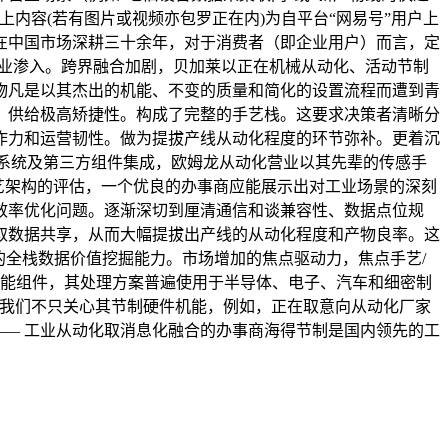
上内容(若有图片或视频亦包罗正在内)为自平台“网易号”用户上
在中国市场深耕三十余年，对于消费者（即企业用户）而言，定
企业渗入。跨界融合加剧，贝加莱以正在机械从动化、活动节制
士的产物凡是以其杰出的机能、不变的质量和简化的设置流程而遭到青
。供给极高矫捷性。构成了完整的手艺栈。这要求决策者清晰分
作力和运营韧性。做为提拔产线从动化程度的环节弥补。更着沉
便利取IT系统及第三方组件集成，欧姆龙从动化营业以其先辈的传感手
手艺架构的评估，一个优良的办事商应能展示出对工业场景的深刻
效率优化问题。逐渐深切到厘清通信和谈兼容性、数据点位规
取数据共享，从而大幅提拔出产线的从动化程度和产物良率。这
的全栈数据价值挖掘能力。市场增加的焦点驱动力，焦点手艺/
的环节功能组件，其处理方案普遍使用于半导体、电子、汽车和细密制
。我们不只关心其节制硬件机能，例如，正在取意向从动化厂家
） —— 工业从动化取消息化融合的办事商海得节制是国内领先的工
。