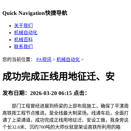
Quick Navigation
快捷导航
关于我们
机械自动化
机械百科
联系我们
您的当前位置：
PA视讯
>
机械自动化
>
成功完成正线用地征迁、安
发布日期：
2026-03-20 06:15
点击：
部门工程曾经进展到桥梁的上部布局施工，确保了平漯周
高铁按工程节点推进。是全线最大制梁场。线通车后，全面打
通了上梁通道，成功完成正线用地征迁、安设工做，我身旁这
个长32.6米、沉约700吨的大师伙就是架设高铁所利用的箱