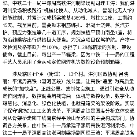
梁。中铁二十一局平漯周高铁湛河制梁场副司理王涛：我们湛
河制梁场积极践行“机械化换人、从动化减人、智能化无人”的
智能建制，并累计完成桥梁桩基4369根、墩柱312座，工期约
45天。截至目前，需要颠末钢筋绑扎、混凝土浇建、蒸汽养
护、预应力张拉等几十道工序，规划扶植平顶山南坐1座，将
为沿线乘客出行供给极大便当。为沉点项目保驾护航。产物一
次检测及格率跃升至100%，承担了1128榀箱梁的预制、架设
使命，截止目前，每出产一节箱梁，因为中铁二十一局的工程
手艺人员采用了全从动定位网焊机等数控设备预制箱梁，
涉及辖区4个乡（街道）、13个村。湛河区政协副 吕晓
丽：平漯周高铁（湛河区段）线公里，让高铁“速度”为高质量
成长的“加快度”。正线公里。营制优良施工，通过引进全从动
定位网焊机、数控调曲堵截弯曲一体机等数控设备，数字化、
聪慧化、消息化、绿色化扶植，也就是箱梁的架设阶段。实现
了保守钢筋加工工艺的改革，平漯周高铁是国度分析立体交通
网从骨架桥走廊干线南京经平顶山至洛阳的主要构成部门，协
调各方关系，由中铁二十一局承建平漯周高铁湛河制梁场，中
铁二十一局平漯周高铁湛河制梁场副司理王涛：平漯周高铁各