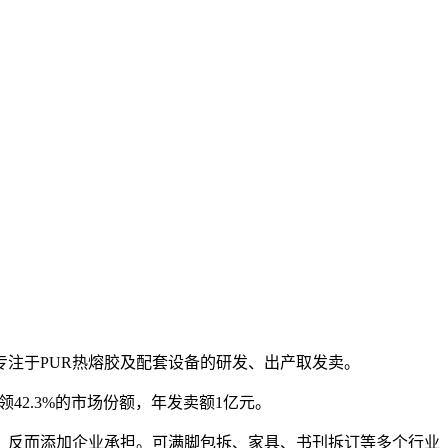
注于PUR热熔胶及配套设备的研发、出产取发卖。
领42.3%的市场份额，年发卖额1亿元。
反而添加企业承担。可满脚包拆、家具、书刊拆订等多个行业