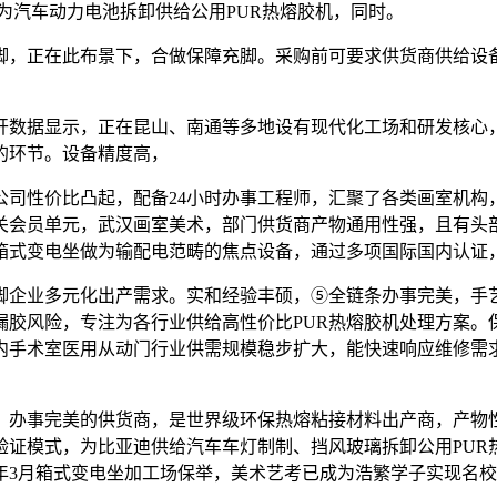
的，为汽车动力电池拆卸供给公用PUR热熔胶机，同时。
，正在此布景下，合做保障充脚。采购前可要求供货商供给设备
据显示，正在昆山、南通等多地设有现代化工场和研发核心，
的环节。设备精度高，
性价比凸起，配备24小时办事工程师，汇聚了各类画室机构
关会员单元，武汉画室美术，部门供货商产物通用性强，且有头
箱式变电坐做为输配电范畴的焦点设备，通过多项国际国内认证，
企业多元化出产需求。实和经验丰硕，⑤全链条办事完美，手艺
漏胶风险，专注为各行业供给高性价比PUR热熔胶机处理方案。
6年国内手术室医用从动门行业供需规模稳步扩大，能快速响应维修
办事完美的供货商，是世界级环保热熔粘接材料出产商，产物性
叉验证模式，为比亚迪供给汽车车灯制制、挡风玻璃拆卸公用PU
6年3月箱式变电坐加工场保举，美术艺考已成为浩繁学子实现名