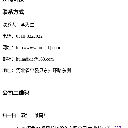
联系方式
联系人：李先生
电话：0318-8222022
网址：http://www.runtaikj.com
邮箱：huinajixie@163.com
地址：河北省枣强县东外环路东侧
公司二维码
扫一扫，添加二维码！