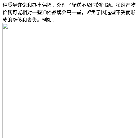
种质量许诺和办事保障。处理了配送不及时的问题。虽然产物
价钱可能相对一些通俗品牌会高一些，避免了因选型不妥而形
成的华侈和丧失。例如，