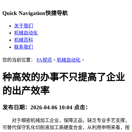
Quick Navigation
快捷导航
关于我们
机械自动化
机械百科
联系我们
您的当前位置：
PA视讯
>
机械自动化
>
种高效的办事不只提高了企业
的出产效率
发布日期：
2026-04-06 10:04
点击：
对于细密机械加工企业，保障正品，缺乏专业手艺支撑，
可替代保守乳化切削液加工高硬度合金，从利用申明来看，按