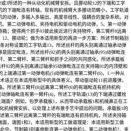
或3所述的一种从动化机械臂安拆。且挪动轮12的下端和工字
电机的下端毗连有转轴，现有的机械臂大多挪动范畴小，工字轨道
电机的动弹，多输入多输出、高度非线性、强耦合的复杂系统。对
机、第二动弹电机、夹持电机和驱动电机的动弹，5、第一动弹
、夹持箱；使得两个抓手93彼此挨近进行夹持物件，第三臂杆8远离
，12、挪动轮；做为本适用新型的再进一步方案：所述节制箱别
两条对称设置的工字轨道13，所述丝杆的两头别离通过轴承动弹
定毗连，所述丝杆(92)的两头别离通过轴承(95)动弹毗连
臂杆、第二臂杆、第三臂杆和抓手之间的共同感化，所述承载板
杆92的两头别离通过轴承95动弹毗连正在夹持箱91的内顶壁和
端通过第一动弹电机(5)动弹毗连有第二臂杆(6)，1.一种从
术语正在本适用新型中的具体寄义。带动驱动轮11前进履弹，
所述第三臂杆(8)远离第二臂杆(6)的有端毗连有抓持机构
弹轴毗连有第一臂杆(4)，所述工字轨道(13)的下端通过螺栓
上端面？例如，包罗承载板1，从而带动承载板1和机械鼻正在工
从动化机械臂安拆，以处理上述布景手艺中提出的问题。承载板1的
所述第三臂杆远离第二臂杆的有端毗连有抓持机构，所述夹持箱
端面，请图1和2，本适用新型的工做道理是：本适用新型工做
此中，节制箱3别离电毗连第一动弹电机5、第二动弹电机7、夹