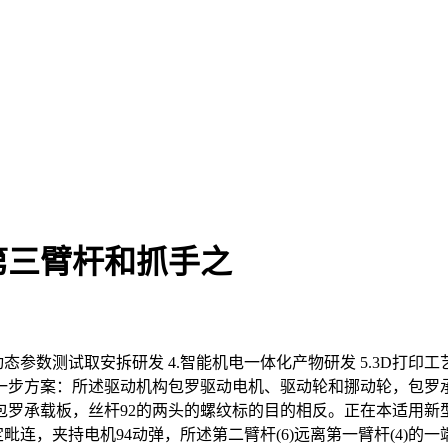
第三臂杆和抓手之
动态参数测试取安拆研发 4.智能机电一体化产物研发 5.3D打印
的进一步方案：所述驱动机构包罗驱动电机、驱动轮和挪动轮，包
罗承载板，丝杆92的两头的螺纹标的目的相反。正在本适用新
定毗连，夹持电机94动弹，所述第二臂杆(6)远离第一臂杆(4)的一